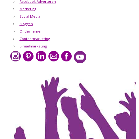
Facebook Adverteren
Marketing
Social Media
Bloggen
Ondernemen
Contentmarketing
E-mailmarketing