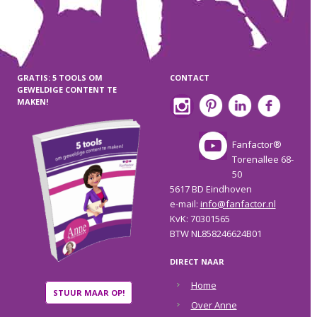
GRATIS: 5 TOOLS OM
CONTACT
GEWELDIGE CONTENT TE
MAKEN!
Fanfactor®
Torenallee 68-
50
5617 BD Eindhoven
e-mail:
info@fanfactor.nl
KvK: 70301565
BTW NL858246624B01
DIRECT NAAR
Home
STUUR MAAR OP!
Over Anne