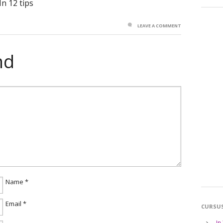
n 12 tips
LEAVE A COMMENT
nd
Name
*
Email
*
CURSU
In