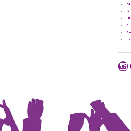
Ma
So
Bl
O
Co
E-