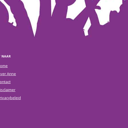
T NAAR
ome
ver Anne
ontact
isclaimer
rivacybeleid