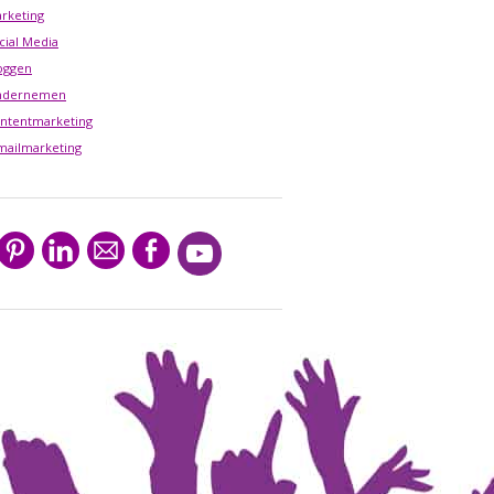
rketing
cial Media
oggen
ndernemen
ntentmarketing
mailmarketing