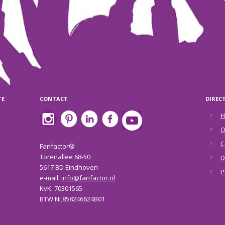
TE
CONTACT
DIREC
H
O
C
Fanfactor®
Torenallee 68-50
D
5617 BD Eindhoven
P
e-mail:
info@fanfactor.nl
KvK: 70301565
BTW NL858246624B01