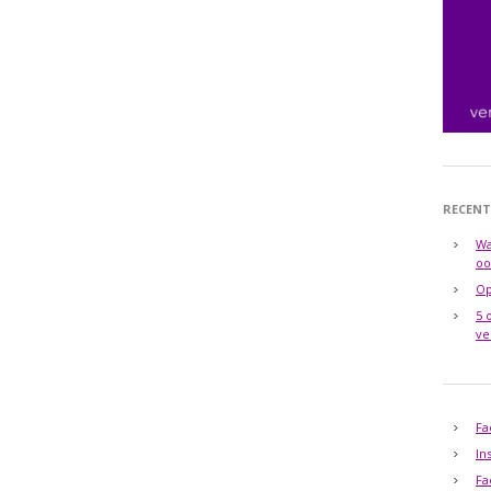
RECENT
Wa
oo
Op
5 
ve
Fa
In
Fa