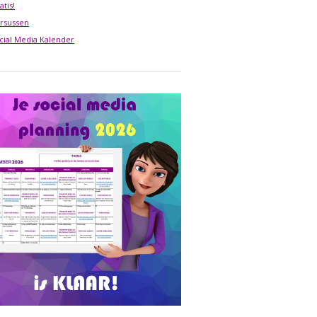
atis!
rsussen
cial Media Kalender