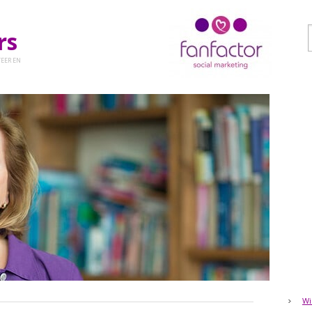
ers
EER EN
Wi