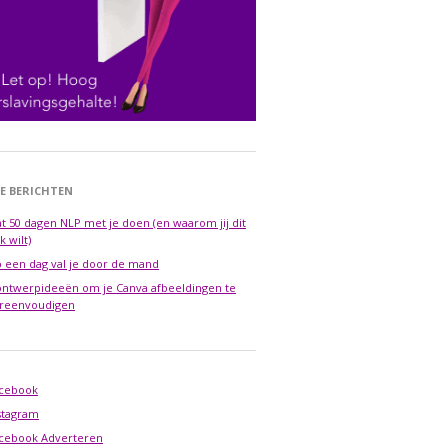
E BERICHTEN
t 50 dagen NLP met je doen (en waarom jij dit
k wilt)
 een dag val je door de mand
ontwerpideeën om je Canva afbeeldingen te
reenvoudigen
cebook
stagram
cebook Adverteren