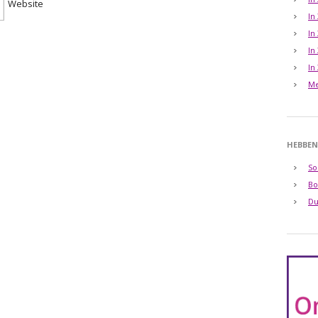
Website
In
In
In
In
Me
HEBBEN
So
Bo
Du