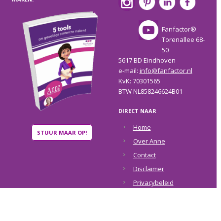
Fanfactor®
Torenallee 68-
50
5617 BD Eindhoven
e-mail:
info@fanfactor.nl
KvK: 70301565
BTW NL858246624B01
DIRECT NAAR
Home
STUUR MAAR OP!
Over Anne
Contact
Disclaimer
Privacybeleid
COPYRIGHT © 2026 ·
ANNE RAAYMAKERS
·