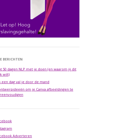
E BERICHTEN
t 50 dagen NLP met je doen (en waarom jij dit
k wilt)
 een dag val je door de mand
ontwerpideeën om je Canva afbeeldingen te
reenvoudigen
cebook
stagram
cebook Adverteren