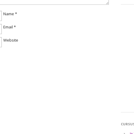
Name
*
Email
*
Website
CURSU
In