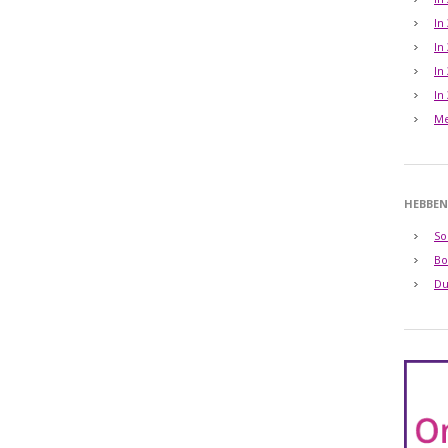
In
In
In
In
Me
HEBBEN
So
Bo
Du