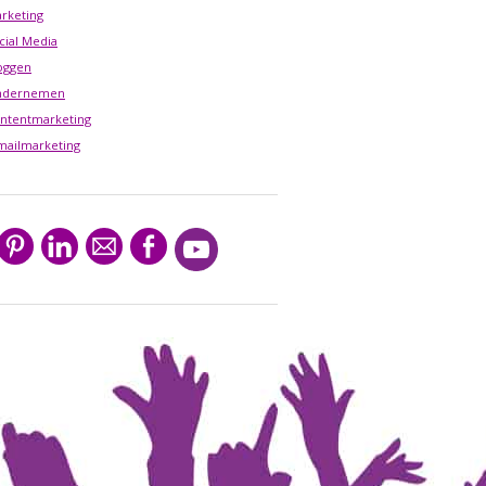
rketing
cial Media
oggen
ndernemen
ntentmarketing
mailmarketing