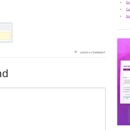
Gr
Cu
So
LEAVE A COMMENT
nd