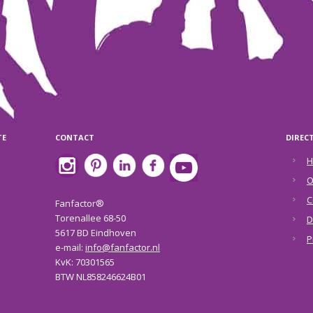
TE
CONTACT
DIREC
H
O
C
Fanfactor®
Torenallee 68-50
D
5617 BD Eindhoven
P
e-mail:
info@fanfactor.nl
KvK: 70301565
BTW NL858246624B01