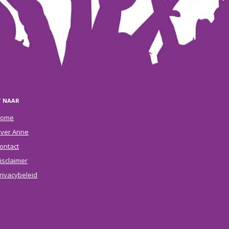
T NAAR
ome
ver Anne
ontact
isclaimer
rivacybeleid