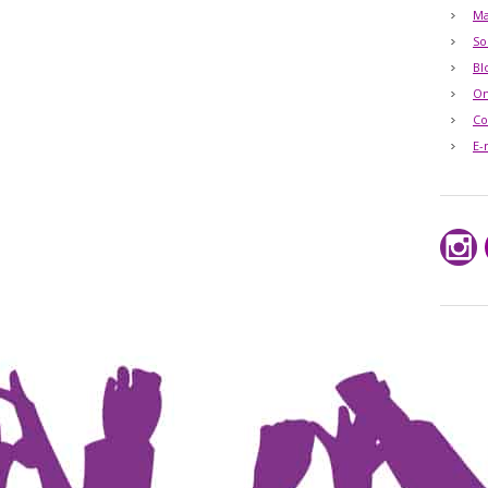
Ma
So
Bl
O
Co
E-