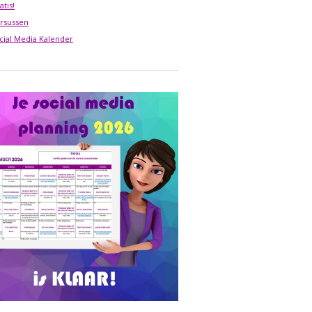
atis!
rsussen
cial Media Kalender