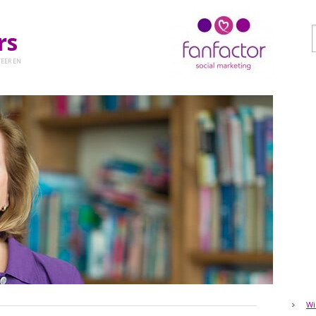
ers
EER EN
Wi