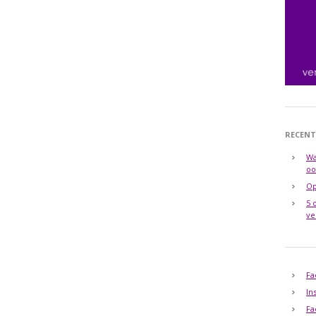
RECENT
Wa
oo
Op
5 
ve
Fa
In
Fa