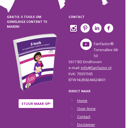
GRATIS: 5 TOOLS OM
CONTACT
GEWELDIGE CONTENT TE
MAKEN!
Fanfactor®
Torenallee 68-
50
5617 BD Eindhoven
e-mail:
info@fanfactor.nl
KvK: 70301565
BTW NL858246624B01
DIRECT NAAR
Home
STUUR MAAR OP!
Over Anne
Contact
Disclaimer