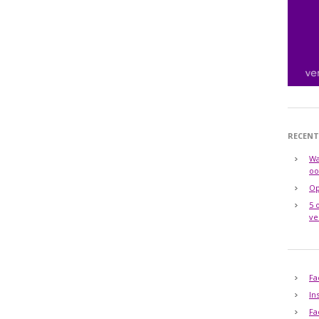
RECENT
Wa
oo
Op
5 
ve
Fa
In
Fa