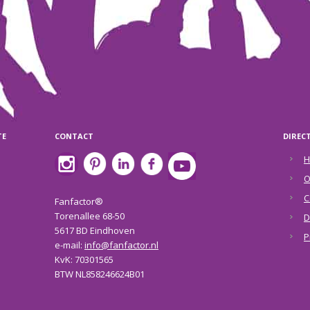
TE
CONTACT
DIREC
H
O
C
Fanfactor®
Torenallee 68-50
D
5617 BD Eindhoven
P
e-mail:
info@fanfactor.nl
KvK: 70301565
BTW NL858246624B01