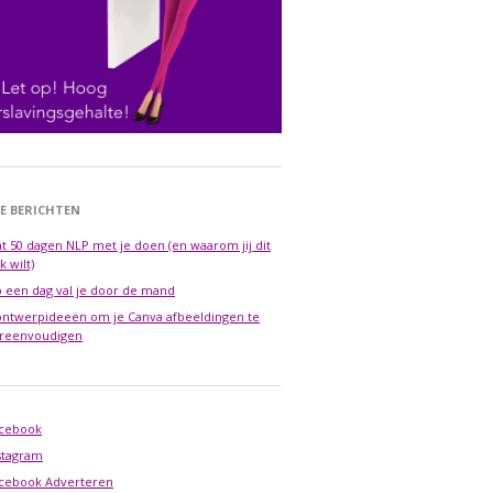
E BERICHTEN
t 50 dagen NLP met je doen (en waarom jij dit
k wilt)
 een dag val je door de mand
ontwerpideeën om je Canva afbeeldingen te
reenvoudigen
cebook
stagram
cebook Adverteren