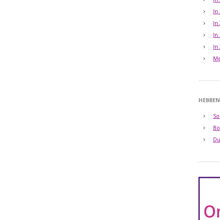
In
In
In
In
Me
HEBBEN
So
Bo
Du