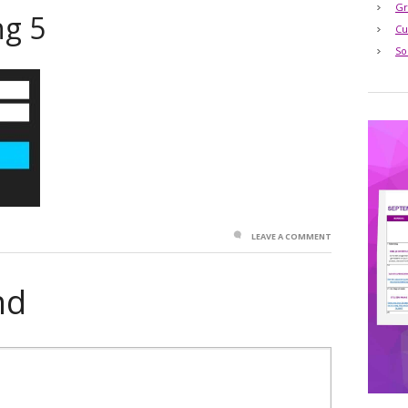
Gr
ng 5
Cu
So
LEAVE A COMMENT
nd