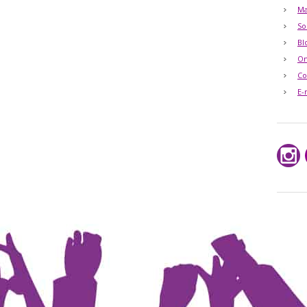
Ma
So
Bl
O
Co
E-