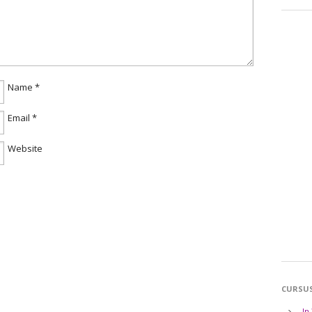
Name
*
Email
*
Website
CURSU
In