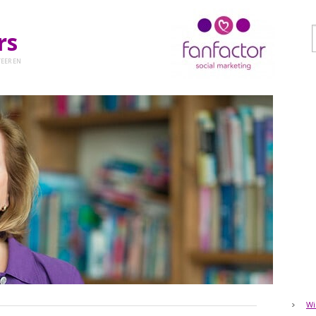
ers
EER EN
Wi