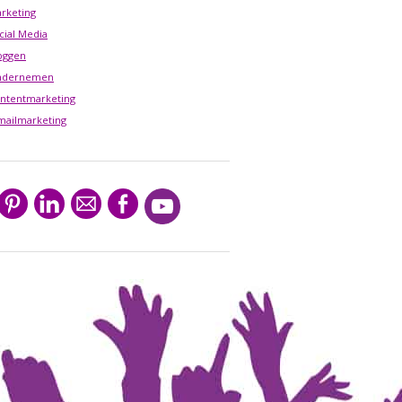
rketing
cial Media
oggen
ndernemen
ntentmarketing
mailmarketing