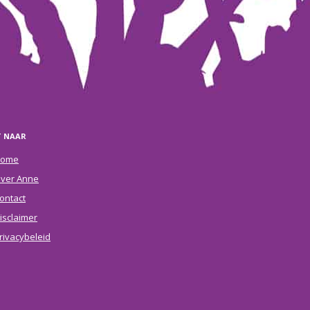
T NAAR
ome
ver Anne
ontact
isclaimer
rivacybeleid