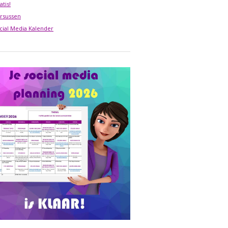
atis!
rsussen
cial Media Kalender