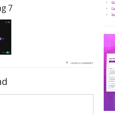
Gr
ng 7
Cu
So
LEAVE A COMMENT
nd