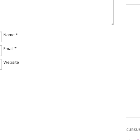
Name
*
Email
*
Website
CURSU
In