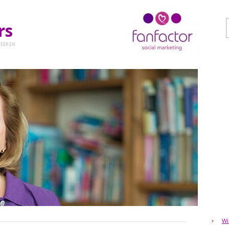
ers
EER EN
Wi