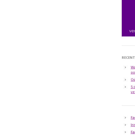
RECENT
Wa
oo
Op
5 
ve
Fa
In
Fa