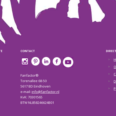
TE
CONTACT
DIREC
H
O
C
Fanfactor®
Torenallee 68-50
D
5617 BD Eindhoven
P
e-mail:
info@fanfactor.nl
KvK: 70301565
BTW NL858246624B01