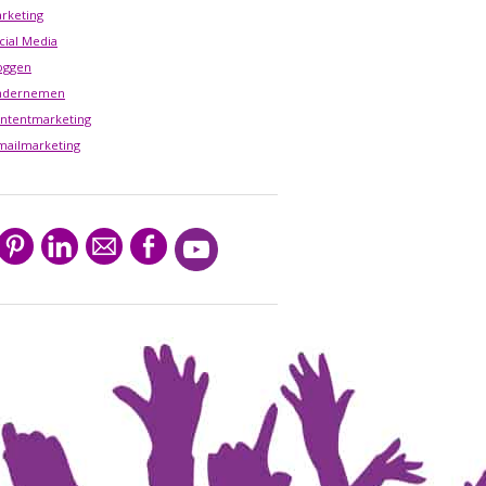
rketing
cial Media
oggen
ndernemen
ntentmarketing
mailmarketing