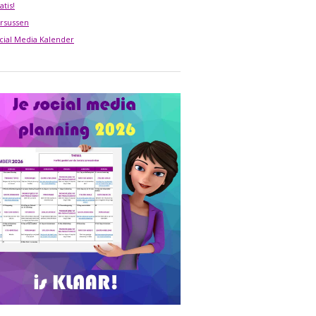
atis!
rsussen
cial Media Kalender