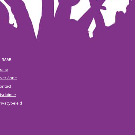
T NAAR
ome
ver Anne
ontact
isclaimer
rivacybeleid