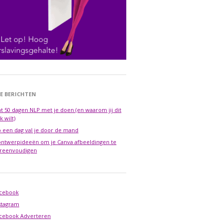
E BERICHTEN
t 50 dagen NLP met je doen (en waarom jij dit
k wilt)
 een dag val je door de mand
ontwerpideeën om je Canva afbeeldingen te
reenvoudigen
cebook
stagram
cebook Adverteren