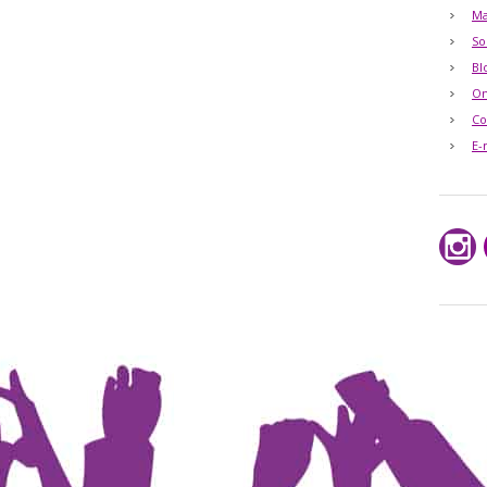
Ma
So
Bl
O
Co
E-