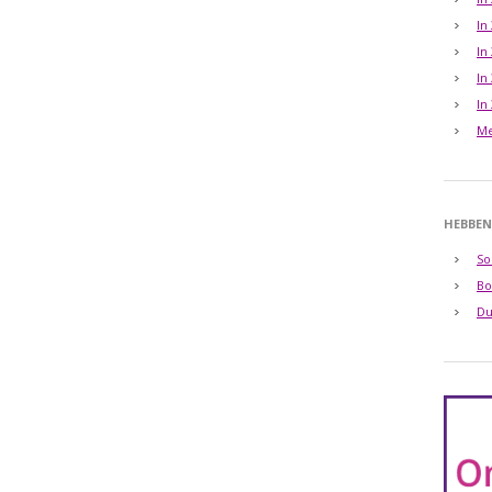
In
In
In
In
Me
HEBBEN
So
Bo
Du