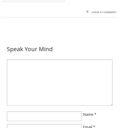
LEAVE A COMMENT
Speak Your Mind
Name
*
Email
*