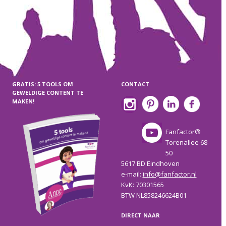
GRATIS: 5 TOOLS OM
CONTACT
GEWELDIGE CONTENT TE
MAKEN!
Fanfactor®
Torenallee 68-
50
5617 BD Eindhoven
e-mail:
info@fanfactor.nl
KvK: 70301565
BTW NL858246624B01
DIRECT NAAR