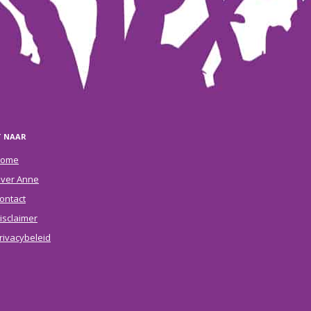
T NAAR
ome
ver Anne
ontact
isclaimer
rivacybeleid