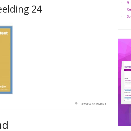
Gr
elding 24
Cu
So
LEAVE A COMMENT
nd