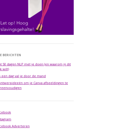
E BERICHTEN
t 50 dagen NLP met je doen (en waarom jij dit
k wilt)
 een dag val je door de mand
ontwerpideeën om je Canva afbeeldingen te
reenvoudigen
cebook
stagram
cebook Adverteren