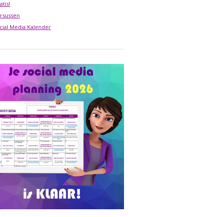
atis!
rsussen
cial Media Kalender