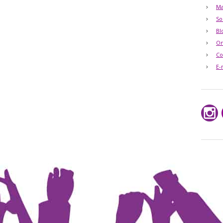
Ma
So
Bl
O
Co
E-