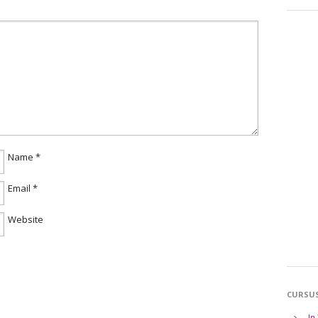
Name
*
Email
*
Website
CURSU
In