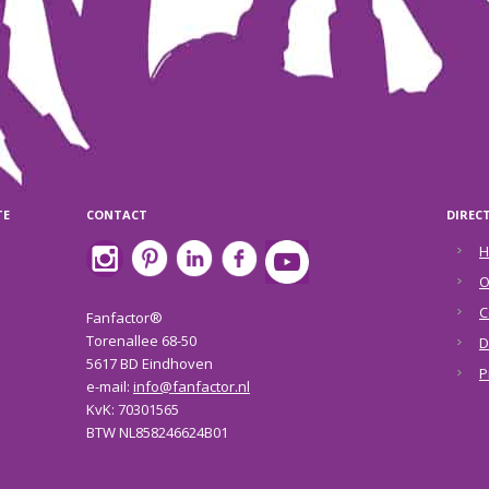
TE
CONTACT
DIREC
H
O
C
Fanfactor®
Torenallee 68-50
D
5617 BD Eindhoven
P
e-mail:
info@fanfactor.nl
KvK: 70301565
BTW NL858246624B01