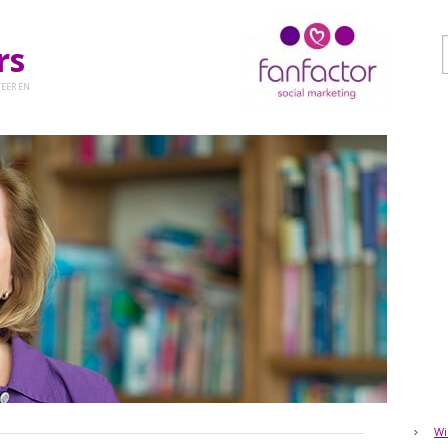
ers
EER EN
Wi