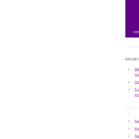
RECENT
Wa
oo
Op
5 
ve
Fa
In
Fa