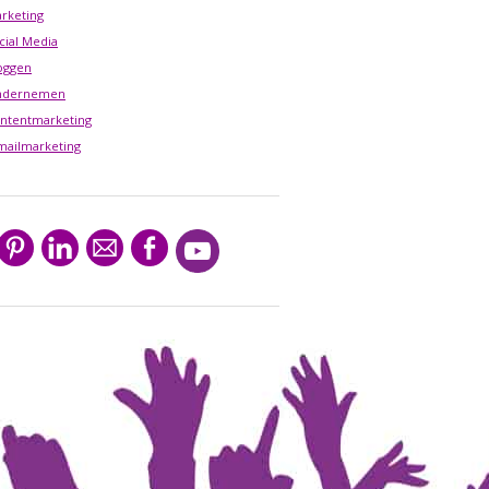
rketing
cial Media
oggen
ndernemen
ntentmarketing
mailmarketing