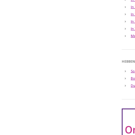
In
In
In
In
Me
HEBBEN
So
Bo
Du