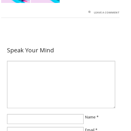
LEAVE A COMMENT
Speak Your Mind
Name
*
Email
*