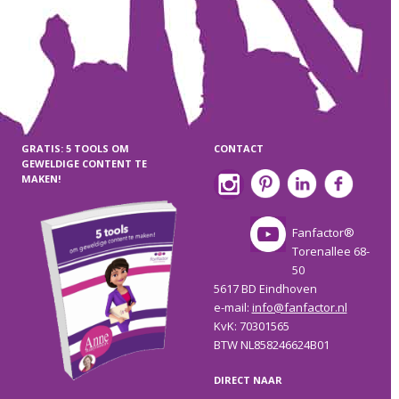
GRATIS: 5 TOOLS OM
CONTACT
GEWELDIGE CONTENT TE
MAKEN!
Fanfactor®
Torenallee 68-
50
5617 BD Eindhoven
e-mail:
info@fanfactor.nl
KvK: 70301565
BTW NL858246624B01
DIRECT NAAR