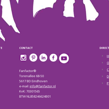
TE
CONTACT
DIREC
H
O
C
Fanfactor®
Torenallee 68-50
D
5617 BD Eindhoven
P
e-mail:
info@fanfactor.nl
KvK: 70301565
BTW NL858246624B01