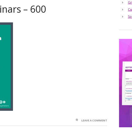
Gr
nars – 600
Cu
So
LEAVE A COMMENT