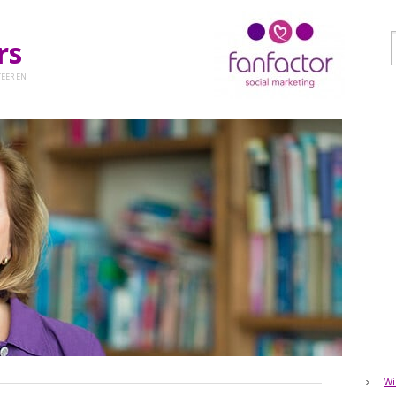
ers
EER EN
Wi