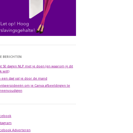
E BERICHTEN
t 50 dagen NLP met je doen (en waarom jij dit
k wilt)
 een dag val je door de mand
ontwerpideeën om je Canva afbeeldingen te
reenvoudigen
cebook
stagram
cebook Adverteren