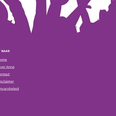
T NAAR
ome
ver Anne
ontact
isclaimer
rivacybeleid