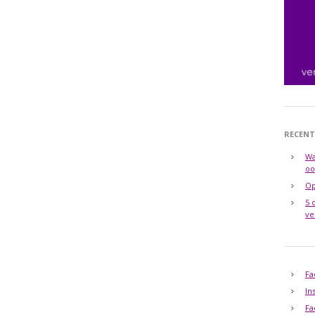
RECENT
Wa
oo
Op
5 
ve
Fa
In
Fa