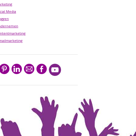
rketing
cial Media
oggen
ndernemen
ntentmarketing
mailmarketing