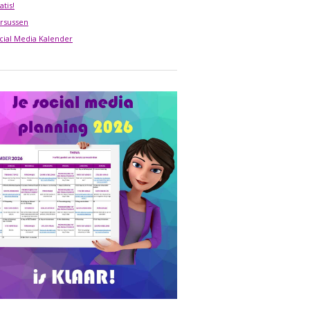
atis!
rsussen
cial Media Kalender