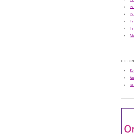
In
In
In
In
Me
HEBBEN
So
Bo
Du