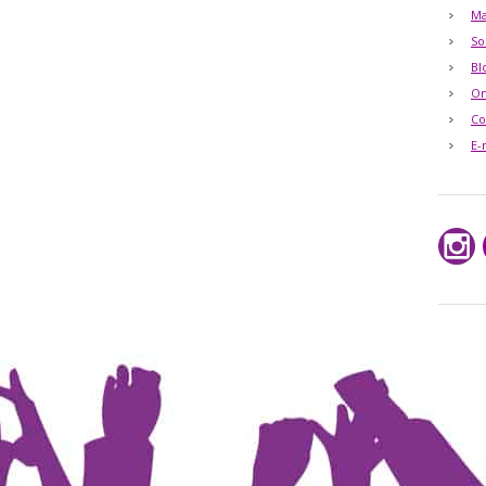
Ma
So
Bl
O
Co
E-