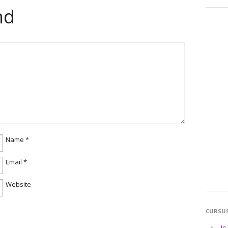
nd
Name
*
Email
*
Website
CURSU
In