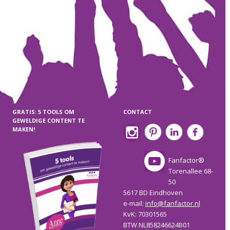
GRATIS: 5 TOOLS OM
CONTACT
GEWELDIGE CONTENT TE
MAKEN!
Fanfactor®
Torenallee 68-
50
5617 BD Eindhoven
e-mail:
info@fanfactor.nl
KvK: 70301565
BTW NL858246624B01