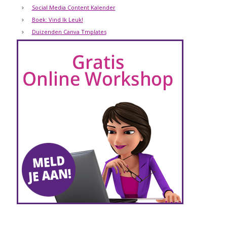
Social Media Content Kalender
Boek: Vind Ik Leuk!
Duizenden Canva Tmplates