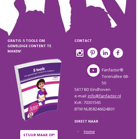
GRATIS: 5 TOOLS OM
CONTACT
GEWELDIGE CONTENT TE
MAKEN!
Fanfactor®
Torenallee 68-
50
5617 BD Eindhoven
e-mail:
info@fanfactor.nl
KvK: 70301565
BTW NL858246624B01
DIRECT NAAR
Home
STUUR MAAR OP!