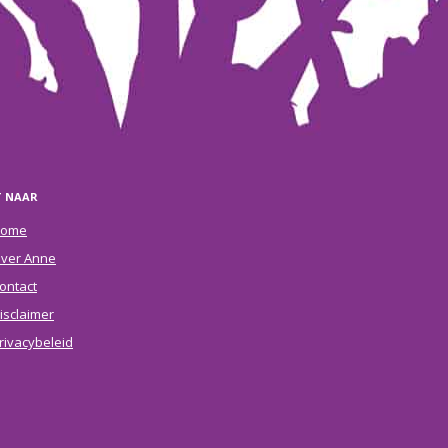
T NAAR
ome
ver Anne
ontact
isclaimer
rivacybeleid