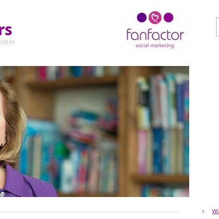
ers
EER EN
Wi