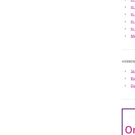
In
In
In
In
Me
HEBBEN
So
Bo
Du