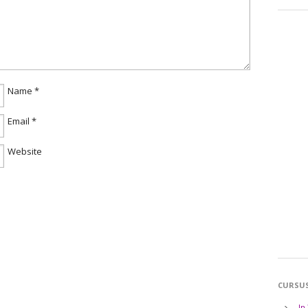
Name
*
Email
*
Website
CURSU
In