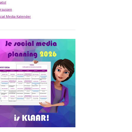
atis!
rsussen
cial Media Kalender