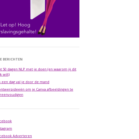
E BERICHTEN
t 50 dagen NLP met je doen (en waarom jij dit
k wilt)
 een dag val je door de mand
ontwerpideeën om je Canva afbeeldingen te
reenvoudigen
cebook
stagram
cebook Adverteren