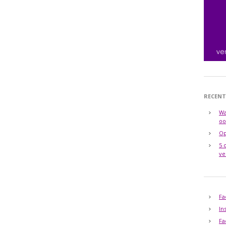
RECENT
Wa
oo
Op
5 
ve
Fa
In
Fa