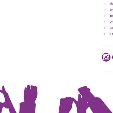
Ma
So
Bl
O
Co
E-