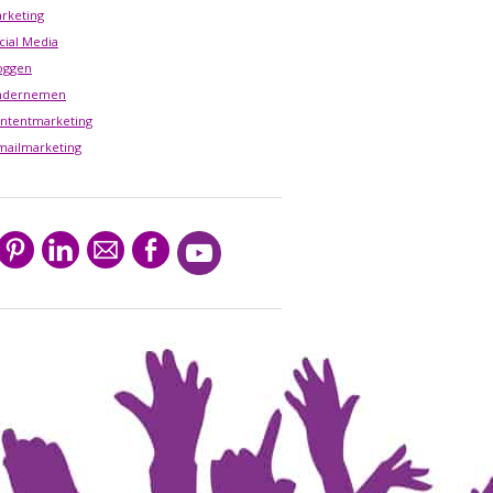
rketing
cial Media
oggen
ndernemen
ntentmarketing
mailmarketing