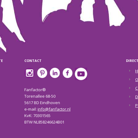
TE
CONTACT
DIREC
H
O
C
Fanfactor®
Torenallee 68-50
D
5617 BD Eindhoven
P
e-mail:
info@fanfactor.nl
KvK: 70301565
BTW NL858246624B01