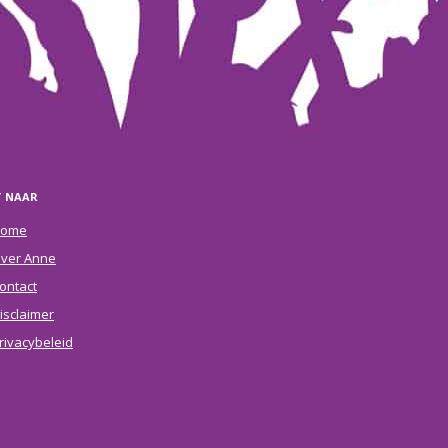
T NAAR
ome
ver Anne
ontact
isclaimer
rivacybeleid