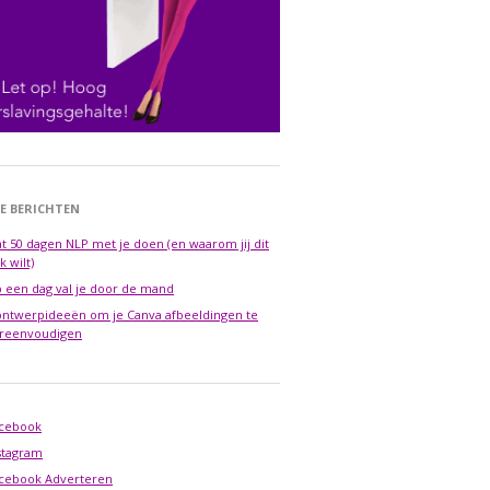
E BERICHTEN
t 50 dagen NLP met je doen (en waarom jij dit
k wilt)
 een dag val je door de mand
ontwerpideeën om je Canva afbeeldingen te
reenvoudigen
cebook
stagram
cebook Adverteren