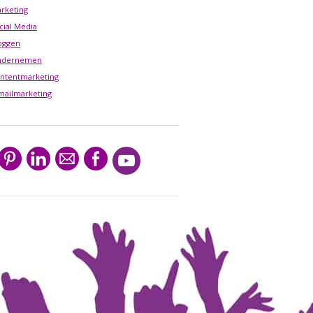
rketing
cial Media
oggen
ndernemen
ntentmarketing
mailmarketing