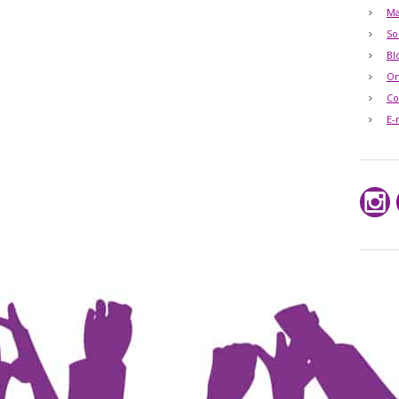
Ma
So
Bl
O
Co
E-