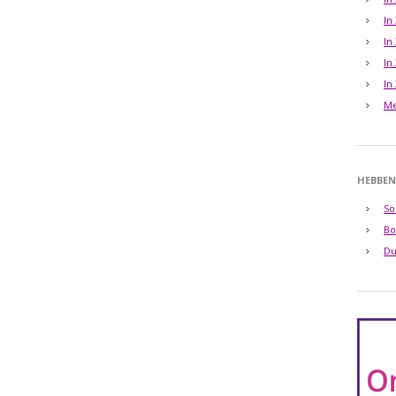
In
In
In
In
Me
HEBBEN
So
Bo
Du