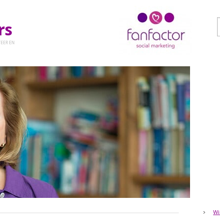
ers
EER EN
Wi