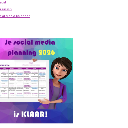
atis!
rsussen
cial Media Kalender