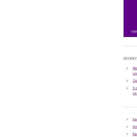
RECENT
Wa
oo
Op
5 
ve
Fa
In
Fa