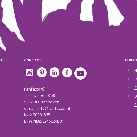
TE
CONTACT
DIREC
H
O
C
Fanfactor®
Torenallee 68-50
D
5617 BD Eindhoven
P
e-mail:
info@fanfactor.nl
KvK: 70301565
BTW NL858246624B01