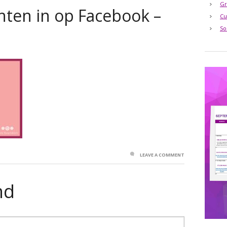
Gr
chten in op Facebook –
Cu
So
LEAVE A COMMENT
nd