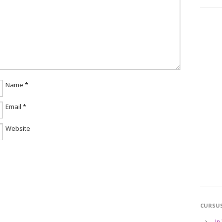
Name
*
Email
*
Website
CURSU
In