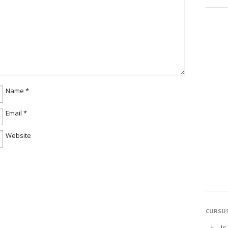
Name
*
Email
*
Website
CURSU
In