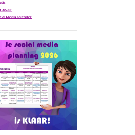
atis!
rsussen
cial Media Kalender