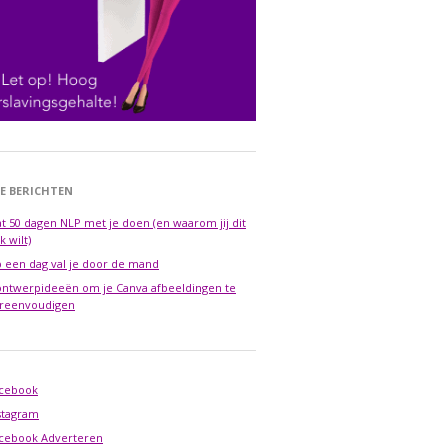
E BERICHTEN
t 50 dagen NLP met je doen (en waarom jij dit
k wilt)
 een dag val je door de mand
ontwerpideeën om je Canva afbeeldingen te
reenvoudigen
cebook
stagram
cebook Adverteren