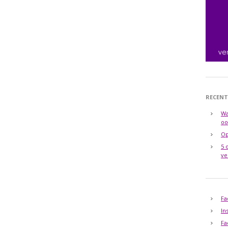
RECENT
Wa
oo
Op
5 
ve
Fa
In
Fa