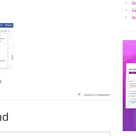
Gr
Cu
So
s
LEAVE A COMMENT
nd