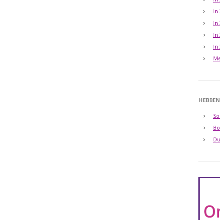
In
In
In
In
Me
HEBBEN
So
Bo
Du