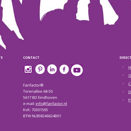
TE
CONTACT
DIREC
H
O
C
Fanfactor®
Torenallee 68-50
D
5617 BD Eindhoven
P
e-mail:
info@fanfactor.nl
KvK: 70301565
BTW NL858246624B01