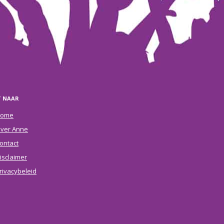
T NAAR
ome
ver Anne
ontact
isclaimer
rivacybeleid