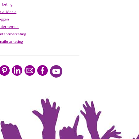
rketing
cial Media
oggen
ndernemen
ntentmarketing
mailmarketing