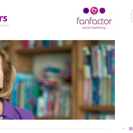
ers
EER EN
Wi