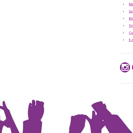
Ma
So
Bl
O
Co
E-