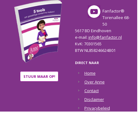
Fanfactor®
Torenallee 68-
50
5617 BD Eindhoven
e-mail:
info@fanfactor.nl
KvK: 70301565
BTW NL858246624B01
DIRECT NAAR
Home
STUUR MAAR OP!
Over Anne
Contact
Disclaimer
Privacybeleid
COPYRIGHT © 2026 ·
ANNE RAAYMAKERS
·
RETURN TO TOP OF PAGE