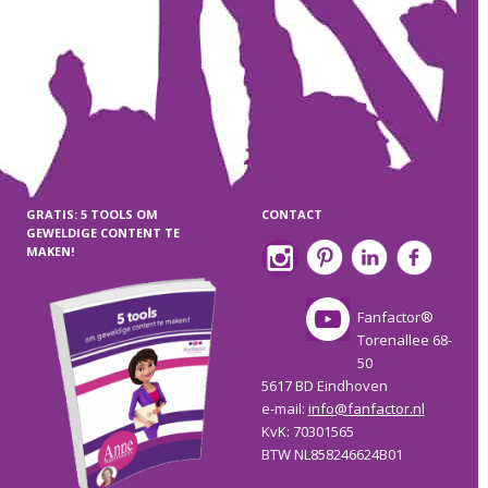
GRATIS: 5 TOOLS OM
CONTACT
GEWELDIGE CONTENT TE
MAKEN!
Fanfactor®
Torenallee 68-
50
5617 BD Eindhoven
e-mail:
info@fanfactor.nl
KvK: 70301565
BTW NL858246624B01