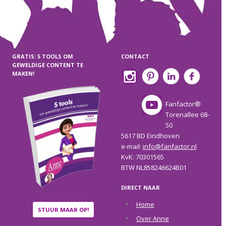
GRATIS: 5 TOOLS OM
CONTACT
GEWELDIGE CONTENT TE
MAKEN!
Fanfactor®
Torenallee 68-
50
5617 BD Eindhoven
e-mail:
info@fanfactor.nl
KvK: 70301565
BTW NL858246624B01
DIRECT NAAR
Home
STUUR MAAR OP!
Over Anne