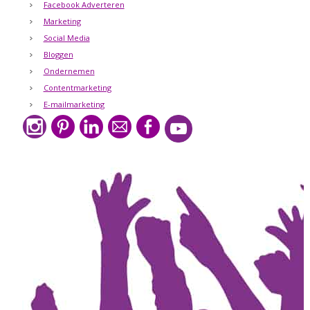
Facebook Adverteren
Marketing
Social Media
Bloggen
Ondernemen
Contentmarketing
E-mailmarketing