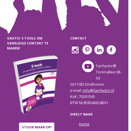
GRATIS: 5 TOOLS OM
CONTACT
GEWELDIGE CONTENT TE
MAKEN!
Fanfactor®
Torenallee 68-
50
5617 BD Eindhoven
e-mail:
info@fanfactor.nl
KvK: 70301565
BTW NL858246624B01
DIRECT NAAR
Home
STUUR MAAR OP!