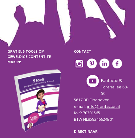
GRATIS: 5 TOOLS OM
CONTACT
GEWELDIGE CONTENT TE
MAKEN!
Fanfactor®
Torenallee 68-
50
5617 BD Eindhoven
e-mail:
info@fanfactor.nl
KvK: 70301565
BTW NL858246624B01
DIRECT NAAR