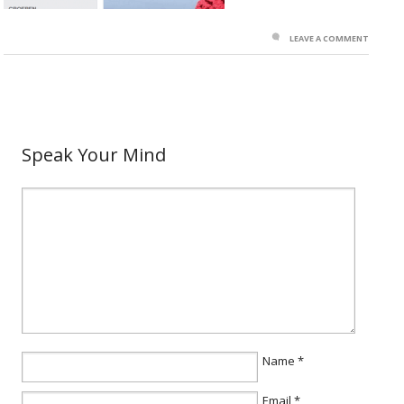
LEAVE A COMMENT
Speak Your Mind
Name
*
Email
*