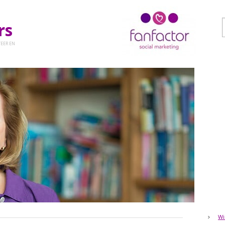
ers
EER EN
Wi