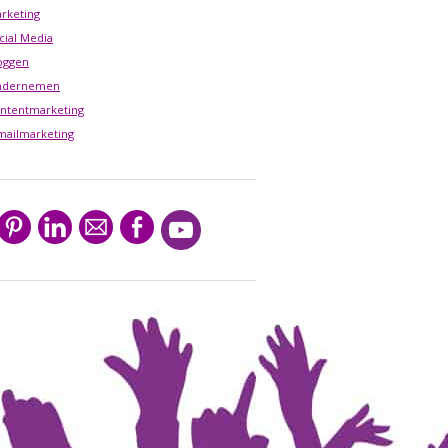
rketing
cial Media
oggen
ndernemen
ntentmarketing
mailmarketing