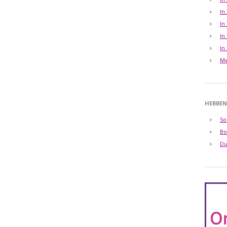
In
In
In
In
Me
HEBBEN
So
Bo
Du