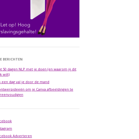
E BERICHTEN
t 50 dagen NLP met je doen (en waarom jij dit
k wilt)
 een dag val je door de mand
ontwerpideeën om je Canva afbeeldingen te
reenvoudigen
cebook
stagram
cebook Adverteren