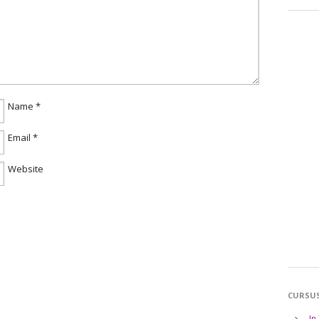
Name
*
Email
*
Website
CURSU
In