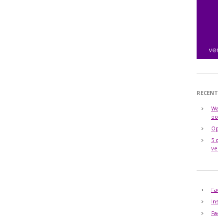
RECENT
Wa
oo
Op
5 
ve
Fa
In
Fa