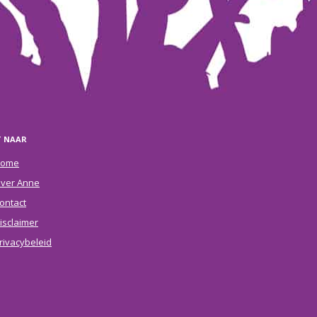
T NAAR
ome
ver Anne
ontact
isclaimer
rivacybeleid