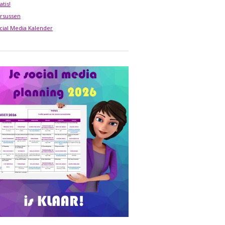
atis!
rsussen
cial Media Kalender