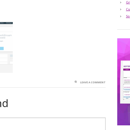
Gr
Cu
So
LEAVE A COMMENT
nd