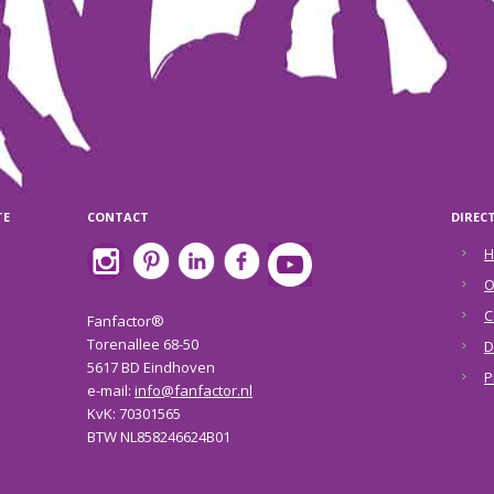
TE
CONTACT
DIREC
H
O
C
Fanfactor®
Torenallee 68-50
D
5617 BD Eindhoven
P
e-mail:
info@fanfactor.nl
KvK: 70301565
BTW NL858246624B01