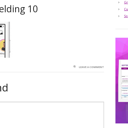
Gr
elding 10
Cu
So
LEAVE A COMMENT
nd