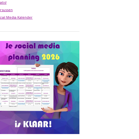
atis!
rsussen
cial Media Kalender