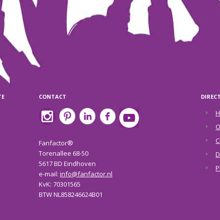
TE
CONTACT
DIREC
H
O
C
Fanfactor®
Torenallee 68-50
D
5617 BD Eindhoven
P
e-mail:
info@fanfactor.nl
KvK: 70301565
BTW NL858246624B01