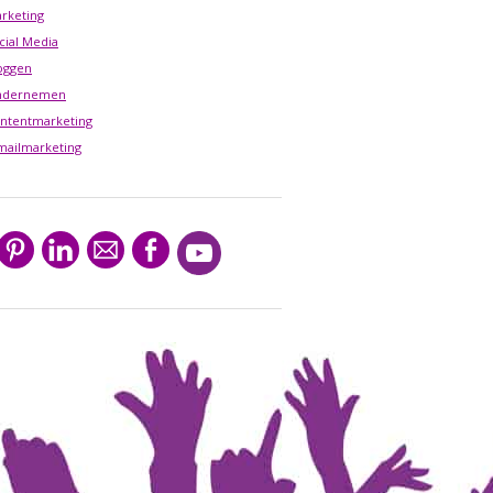
rketing
cial Media
oggen
ndernemen
ntentmarketing
mailmarketing