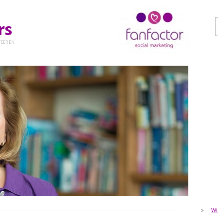
ers
EER EN
Wi