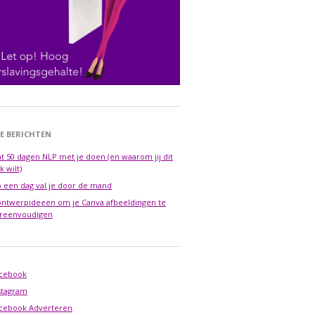
E BERICHTEN
t 50 dagen NLP met je doen (en waarom jij dit
k wilt)
 een dag val je door de mand
ontwerpideeën om je Canva afbeeldingen te
reenvoudigen
cebook
stagram
cebook Adverteren