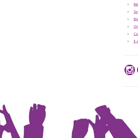
Ma
So
Bl
O
Co
E-