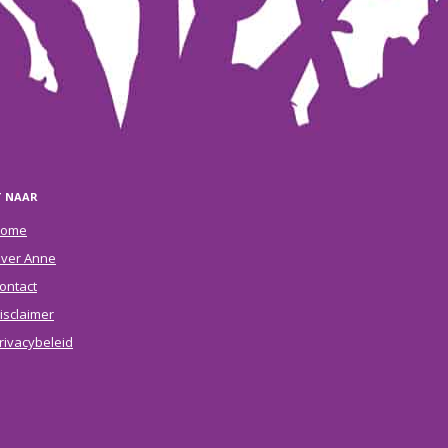
T NAAR
ome
ver Anne
ontact
isclaimer
rivacybeleid