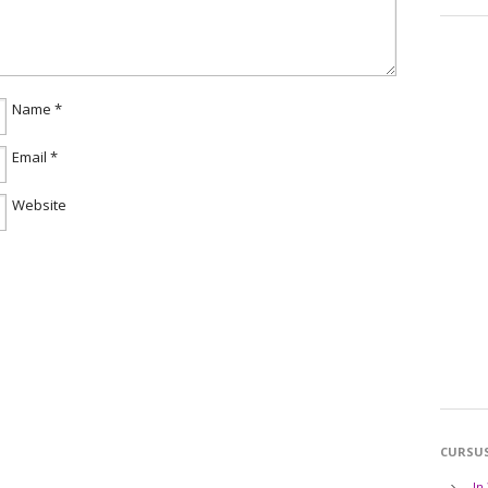
Name
*
Email
*
Website
CURSU
In