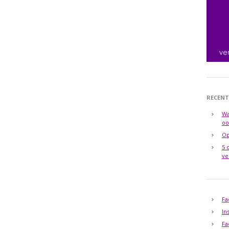
RECENT
Wa
oo
Op
5 
ve
Fa
In
Fa