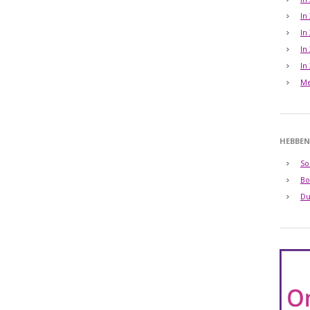
In
In
In
In
Me
HEBBEN
So
Bo
Du