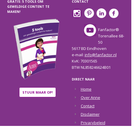
GRATIS: 5 TOOLS OM
CONTACT
GEWELDIGE CONTENT TE
MAKEN!
Fanfactor®
Torenallee 68-
50
5617 BD Eindhoven
e-mail:
info@fanfactor.nl
KvK: 70301565
BTW NL858246624B01
DIRECT NAAR
Home
STUUR MAAR OP!
Over Anne
Contact
Disclaimer
Privacybeleid