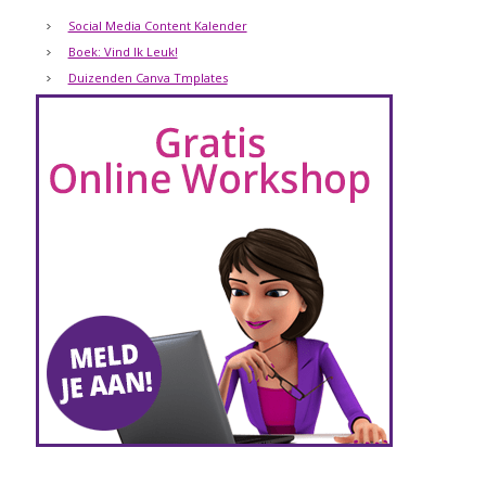
Social Media Content Kalender
Boek: Vind Ik Leuk!
Duizenden Canva Tmplates