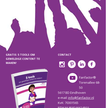
GRATIS: 5 TOOLS OM
CONTACT
GEWELDIGE CONTENT TE
MAKEN!
Fanfactor®
Torenallee 68-
50
5617 BD Eindhoven
e-mail:
info@fanfactor.nl
KvK: 70301565
BTW NL858246624B01