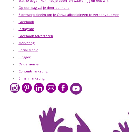
Wat 50 dagen NLP met je doen (en waarom jij dit ook wilt)
Op een dag val je door de mand
5 ontwerpideeën om je Canva afbeeldingen te vereenvoudigen
Facebook
Instagram
Facebook Adverteren
Marketing
Social Media
Bloggen
Ondernemen
Contentmarketing
E-mailmarketing