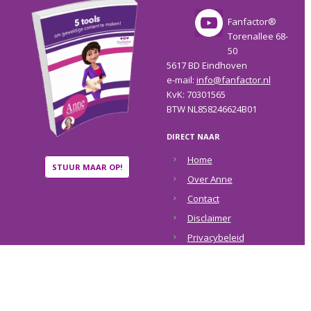
Fanfactor®
Torenallee 68-
50
5617 BD Eindhoven
e-mail:
info@fanfactor.nl
KvK: 70301565
BTW NL858246624B01
DIRECT NAAR
Home
STUUR MAAR OP!
Over Anne
Contact
Disclaimer
Privacybeleid
COPYRIGHT © 2026 ·
ANNE RAAYMAKERS
·
RETURN TO TOP OF PAGE