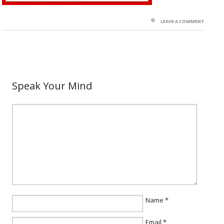
LEAVE A COMMENT
Speak Your Mind
Name
*
Email
*