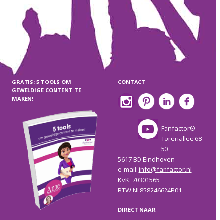
GRATIS: 5 TOOLS OM
CONTACT
GEWELDIGE CONTENT TE
MAKEN!
Fanfactor®
Torenallee 68-
50
5617 BD Eindhoven
e-mail:
info@fanfactor.nl
KvK: 70301565
BTW NL858246624B01
DIRECT NAAR