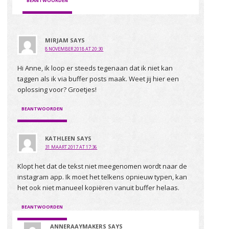
BEANTWOORDEN
MIRJAM
SAYS
8 NOVEMBER 2018 AT 20:30
Hi Anne, ik loop er steeds tegenaan dat ik niet kan
taggen als ik via buffer posts maak. Weet jij hier een
oplossing voor? Groetjes!
BEANTWOORDEN
KATHLEEN
SAYS
31 MAART 2017 AT 17:36
Klopt het dat de tekst niet meegenomen wordt naar de
instagram app. Ik moet het telkens opnieuw typen, kan
het ook niet manueel kopiëren vanuit buffer helaas.
BEANTWOORDEN
ANNERAAYMAKERS
SAYS