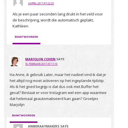
3 APRIL 2017 AT 22:25
Als je een paar seconden lang drukt in het veld voor
de beschrijving, wordt die automatisch geplakt,
Kathleen
BEANTWOORDEN
MARJOLIJN COHEN
SAYS
16 FEBRUARI 2017 AT 11:10
Ha Anne, ik gebruik Later, maar het nadeel vind ik dat je
het altijd nog moet activeren op het ingeplande tijdstip.
Als ik het goed begrijp is dat dus ook met Buffer het
geval? Bestaat er voor Instagram wel een app waarmee
dat helemaal geautomatiseerd kan gaan? Groetjes
Marjolijn
BEANTWOORDEN
ANNERAAYMAKERS
SAYS