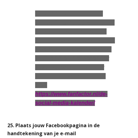
BESPAAR JE ZELF UREN
WERK ÉN STRESS MET DEZE
KANT -EN -KLARE SOCIAL
MEDIA CONTENT KALENDER.
Elke dag compleet ingepland
voor je tot en met december
2023. Volledig aanpasbaar
voor jouw bedrijf. Kijk snel
hier:
https://www.fanfactor.nl/de-
social-media-kalender/
25. Plaats jouw Facebookpagina in de
handtekening van je e-mail