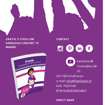
GRATIS: 5 TOOLS OM
CONTACT
GEWELDIGE CONTENT TE
MAKEN!
Fanfactor®
Torenallee 68-
50
5617 BD Eindhoven
e-mail:
info@fanfactor.nl
KvK: 70301565
BTW NL858246624B01
DIRECT NAAR