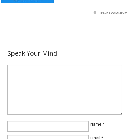
LEAVE A COMMENT
Speak Your Mind
Name
*
Email
*