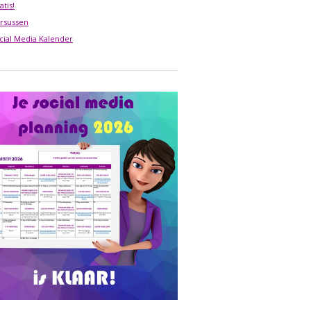
atis!
rsussen
cial Media Kalender