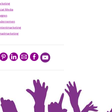
rketing
cial Media
oggen
ndernemen
ntentmarketing
mailmarketing