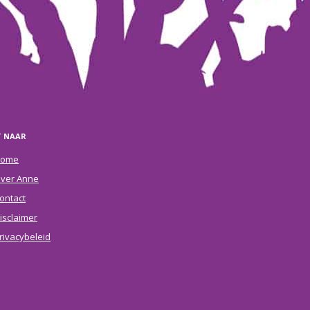
T NAAR
ome
ver Anne
ontact
isclaimer
rivacybeleid