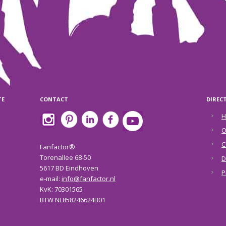
TE
CONTACT
DIREC
H
O
C
Fanfactor®
Torenallee 68-50
D
5617 BD Eindhoven
P
e-mail:
info@fanfactor.nl
KvK: 70301565
BTW NL858246624B01