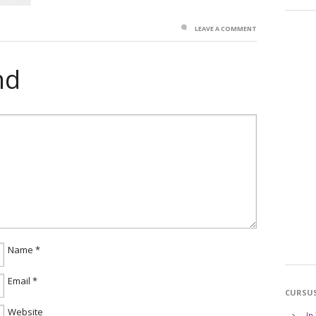
LEAVE A COMMENT
nd
Name
*
Email
*
CURSU
Website
In