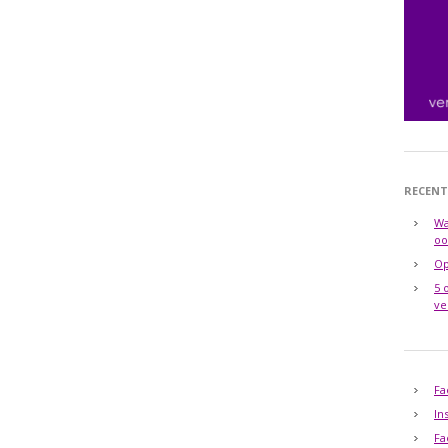
RECENT
Wa
oo
Op
5 
ve
Fa
In
Fa