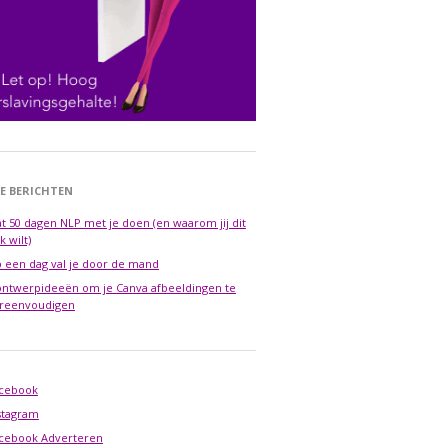
E BERICHTEN
t 50 dagen NLP met je doen (en waarom jij dit
k wilt)
 een dag val je door de mand
ontwerpideeën om je Canva afbeeldingen te
reenvoudigen
cebook
stagram
cebook Adverteren