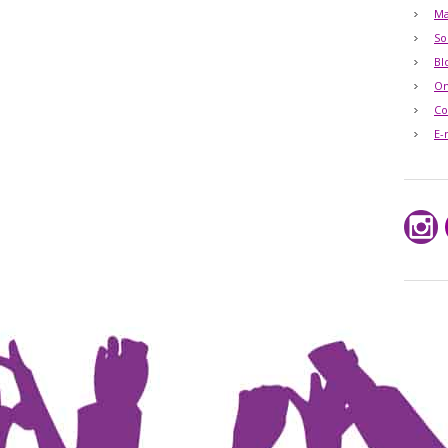
Ma
So
Bl
O
Co
E-