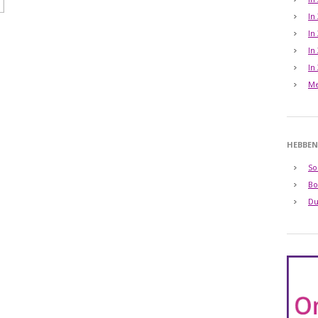
In
In
In
In
Me
HEBBEN
So
Bo
Du