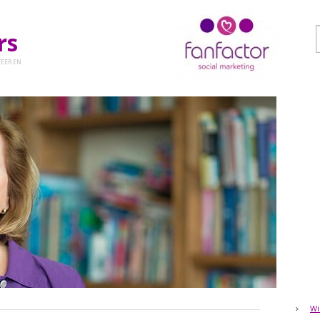
ers
EER EN
Wi