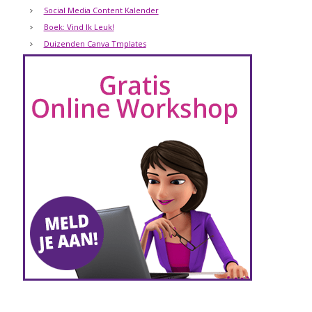
Social Media Content Kalender
Boek: Vind Ik Leuk!
Duizenden Canva Tmplates