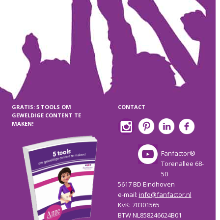
GRATIS: 5 TOOLS OM
CONTACT
GEWELDIGE CONTENT TE
MAKEN!
Fanfactor®
Torenallee 68-
50
5617 BD Eindhoven
e-mail:
info@fanfactor.nl
KvK: 70301565
BTW NL858246624B01