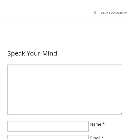
LEAVE A COMMENT
Speak Your Mind
Name
*
Email
*