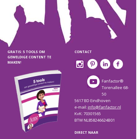
GRATIS: 5 TOOLS OM
CONTACT
GEWELDIGE CONTENT TE
MAKEN!
Fanfactor®
Torenallee 68-
50
5617 BD Eindhoven
e-mail:
info@fanfactor.nl
KvK: 70301565
BTW NL858246624B01
DIRECT NAAR