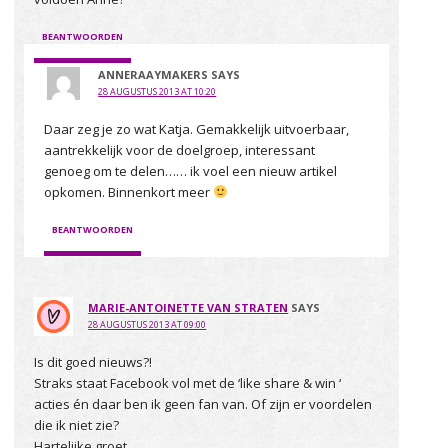
BEANTWOORDEN
ANNERAAYMAKERS
SAYS
28 AUGUSTUS 2013 AT 10:20
Daar zeg je zo wat Katja. Gemakkelijk uitvoerbaar,
aantrekkelijk voor de doelgroep, interessant
genoeg om te delen…… ik voel een nieuw artikel
opkomen. Binnenkort meer
BEANTWOORDEN
MARIE-ANTOINETTE VAN STRATEN
SAYS
28 AUGUSTUS 2013 AT 09:00
Is dit goed nieuws?!
Straks staat Facebook vol met de ‘like share & win ‘
acties én daar ben ik geen fan van. Of zijn er voordelen
die ik niet zie?
Hartelijke groet,