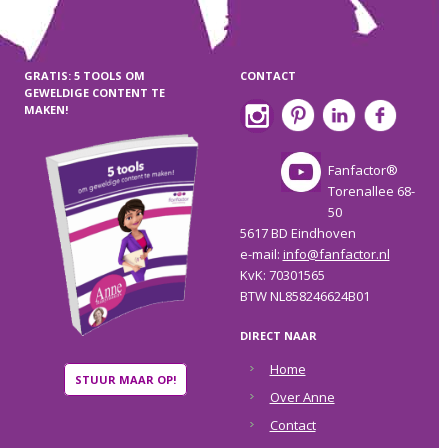
GRATIS: 5 TOOLS OM
CONTACT
GEWELDIGE CONTENT TE
MAKEN!
Fanfactor®
Torenallee 68-
50
5617 BD Eindhoven
e-mail:
info@fanfactor.nl
KvK: 70301565
BTW NL858246624B01
DIRECT NAAR
Home
STUUR MAAR OP!
Over Anne
Contact