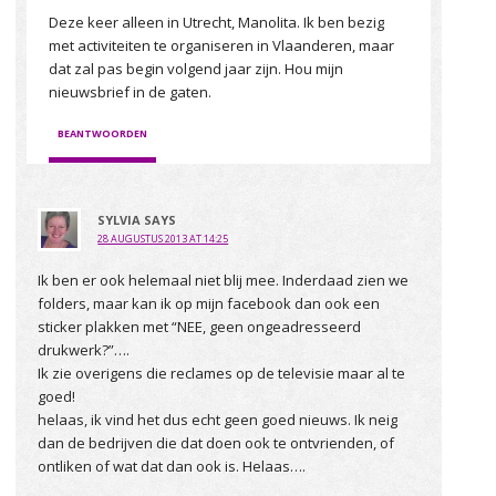
Deze keer alleen in Utrecht, Manolita. Ik ben bezig
met activiteiten te organiseren in Vlaanderen, maar
dat zal pas begin volgend jaar zijn. Hou mijn
nieuwsbrief in de gaten.
BEANTWOORDEN
SYLVIA
SAYS
28 AUGUSTUS 2013 AT 14:25
Ik ben er ook helemaal niet blij mee. Inderdaad zien we
folders, maar kan ik op mijn facebook dan ook een
sticker plakken met “NEE, geen ongeadresseerd
drukwerk?”….
Ik zie overigens die reclames op de televisie maar al te
goed!
helaas, ik vind het dus echt geen goed nieuws. Ik neig
dan de bedrijven die dat doen ook te ontvrienden, of
ontliken of wat dat dan ook is. Helaas….