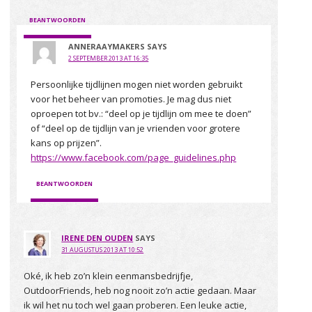
BEANTWOORDEN
ANNERAAYMAKERS
SAYS
2 SEPTEMBER 2013 AT 16:35
Persoonlijke tijdlijnen mogen niet worden gebruikt
voor het beheer van promoties. Je mag dus niet
oproepen tot bv.: “deel op je tijdlijn om mee te doen”
of “deel op de tijdlijn van je vrienden voor grotere
kans op prijzen”.
https://www.facebook.com/page_guidelines.php
BEANTWOORDEN
IRENE DEN OUDEN
SAYS
31 AUGUSTUS 2013 AT 10:52
Oké, ik heb zo’n klein eenmansbedrijfje,
OutdoorFriends, heb nog nooit zo’n actie gedaan. Maar
ik wil het nu toch wel gaan proberen. Een leuke actie,