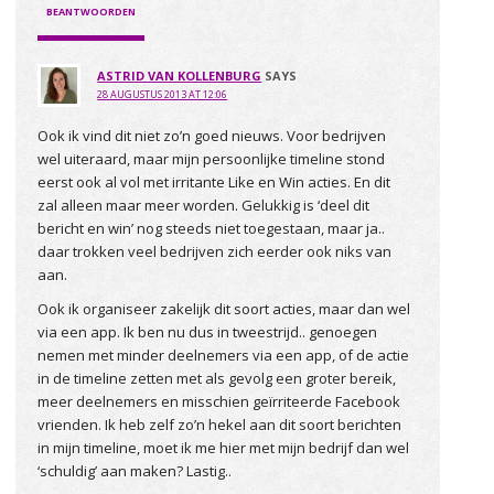
BEANTWOORDEN
ASTRID VAN KOLLENBURG
SAYS
28 AUGUSTUS 2013 AT 12:06
Ook ik vind dit niet zo’n goed nieuws. Voor bedrijven
wel uiteraard, maar mijn persoonlijke timeline stond
eerst ook al vol met irritante Like en Win acties. En dit
zal alleen maar meer worden. Gelukkig is ‘deel dit
bericht en win’ nog steeds niet toegestaan, maar ja..
daar trokken veel bedrijven zich eerder ook niks van
aan.
Ook ik organiseer zakelijk dit soort acties, maar dan wel
via een app. Ik ben nu dus in tweestrijd.. genoegen
nemen met minder deelnemers via een app, of de actie
in de timeline zetten met als gevolg een groter bereik,
meer deelnemers en misschien geïrriteerde Facebook
vrienden. Ik heb zelf zo’n hekel aan dit soort berichten
in mijn timeline, moet ik me hier met mijn bedrijf dan wel
‘schuldig’ aan maken? Lastig..