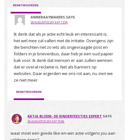
BEANTWOORDEN
ANNERAAYMAKERS
SAYS
28 AUGUSTUS 2013 AT 13:55
Ik denk dat als je actie echt leuk en interessant is,
het wel mee zal vallen met de irritatie. Overigens zijn
die berichten net zo iets als ongevraagde post en
folders in je brievenbus, daar heb je een oud papier
bak voor. Ik denk dat mensen er aan zullen wennen
dat er overal reclame is. Net als banners op
websites. Daar ergerden we ons rot aan, nu zien we
ze niet meer.
BEANTWOORDEN
KATJA BLOEM- DE KINDERFEESTJES EXPERT
SAYS
28 AUGUSTUS 2013 AT 10:06
waar moet een goede like-en-win actie volgens jou aan
voldoen Anne?