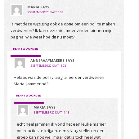
MARIA
SAYS
5 SEPTEMBER 2013 AT 10:35
Is met deze wijziging ook de optie om een poll te maken
verdwenen? Ik kan deze niet meer vinden binnen mijn
pagina! wie weet hoe dit nu moet?
BEANTWOORDEN
ANNERAAYMAKERS
SAYS
5 SEPTEMBER 2013 AT 11:08
Helaas was de poll (vraag) al eerder verdwenen
Maria. Jammer hè?
BEANTWOORDEN
MARIA
SAYS
5 SEPTEMBER 2013 AT 11:13
echt heel jammer! ik vond het een leuke manier
om reacties te krijgen. een vraag stellen in een
groep kan nog wel, maar dat is toch heel wat