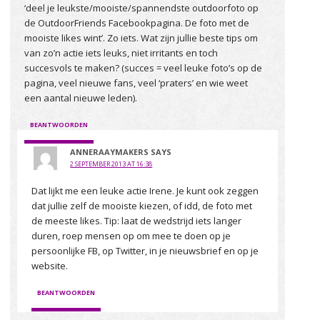
‘deel je leukste/mooiste/spannendste outdoorfoto op
de OutdoorFriends Facebookpagina. De foto met de
mooiste likes wint’. Zo iets. Wat zijn jullie beste tips om
van zo’n actie iets leuks, niet irritants en toch
succesvols te maken? (succes = veel leuke foto’s op de
pagina, veel nieuwe fans, veel ‘praters’ en wie weet
een aantal nieuwe leden).
BEANTWOORDEN
ANNERAAYMAKERS
SAYS
2 SEPTEMBER 2013 AT 16:38
Dat lijkt me een leuke actie Irene. Je kunt ook zeggen
dat jullie zelf de mooiste kiezen, of idd, de foto met
de meeste likes. Tip: laat de wedstrijd iets langer
duren, roep mensen op om mee te doen op je
persoonlijke FB, op Twitter, in je nieuwsbrief en op je
website.
BEANTWOORDEN