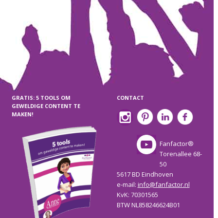
GRATIS: 5 TOOLS OM
CONTACT
GEWELDIGE CONTENT TE
MAKEN!
Fanfactor®
Torenallee 68-
50
5617 BD Eindhoven
e-mail:
info@fanfactor.nl
KvK: 70301565
BTW NL858246624B01