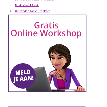
Boek: Vind Ik Leuk!
Duizenden Canva Tmplates