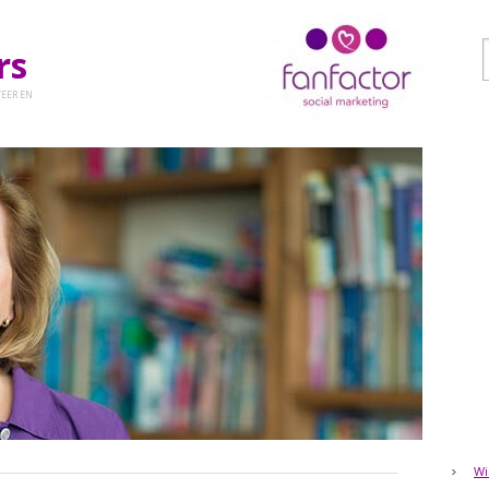
ers
EER EN
Wi