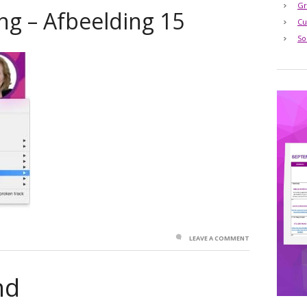
Gr
g – Afbeelding 15
Cu
So
LEAVE A COMMENT
nd