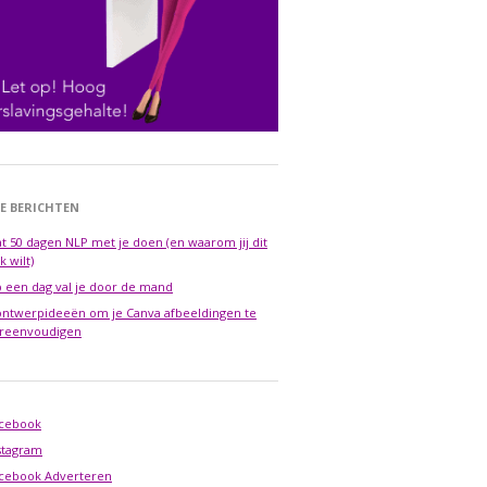
E BERICHTEN
t 50 dagen NLP met je doen (en waarom jij dit
k wilt)
 een dag val je door de mand
ontwerpideeën om je Canva afbeeldingen te
reenvoudigen
cebook
stagram
cebook Adverteren