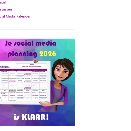
atis!
rsussen
cial Media Kalender