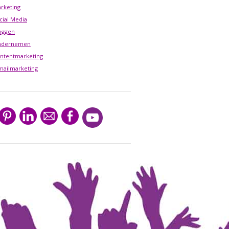
rketing
cial Media
oggen
ndernemen
ntentmarketing
mailmarketing