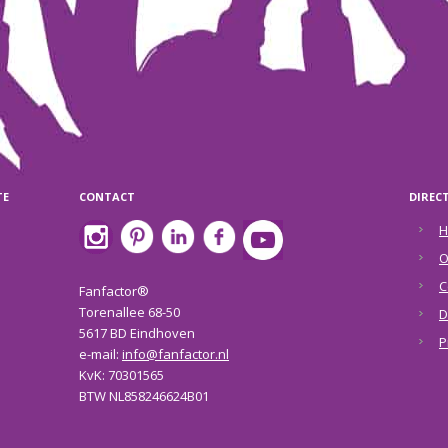
TE
CONTACT
DIREC
H
O
C
Fanfactor®
Torenallee 68-50
D
5617 BD Eindhoven
P
e-mail:
info@fanfactor.nl
KvK: 70301565
BTW NL858246624B01