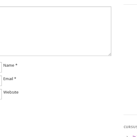
Name
*
Email
*
Website
CURSU
In