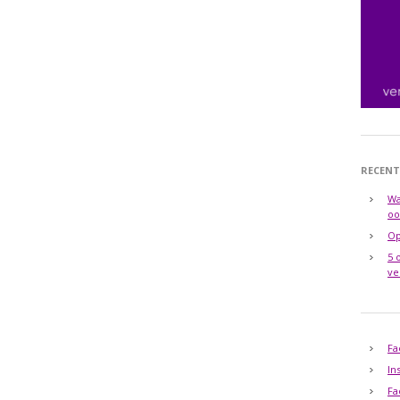
RECENT
Wa
oo
Op
5 
ve
Fa
In
Fa