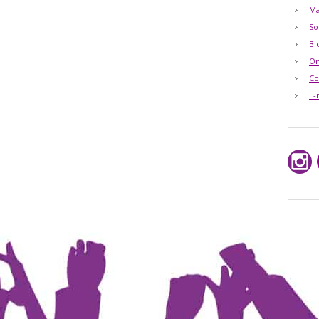
Ma
So
Bl
O
Co
E-