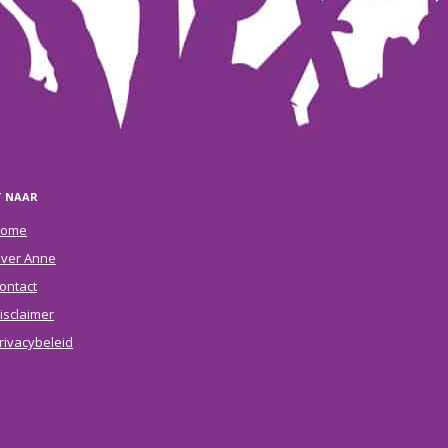
T NAAR
ome
ver Anne
ontact
isclaimer
rivacybeleid