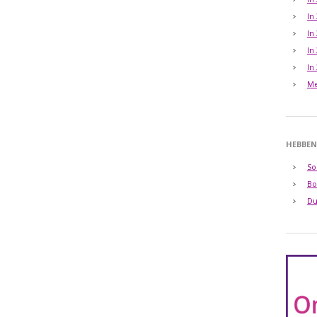
In
In
In
In
Me
HEBBEN
So
Bo
Du