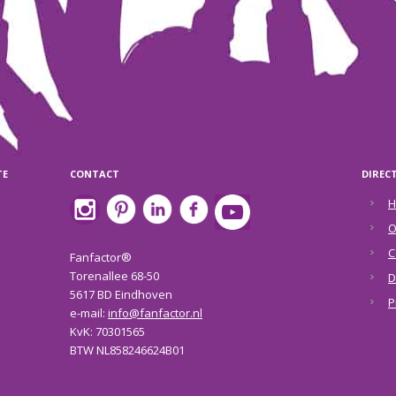
TE
CONTACT
DIREC
H
O
C
Fanfactor®
Torenallee 68-50
D
5617 BD Eindhoven
P
e-mail:
info@fanfactor.nl
KvK: 70301565
BTW NL858246624B01