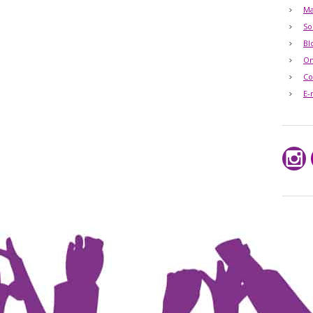
Ma
So
Bl
O
Co
E-