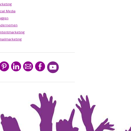
rketing
cial Media
oggen
ndernemen
ntentmarketing
mailmarketing