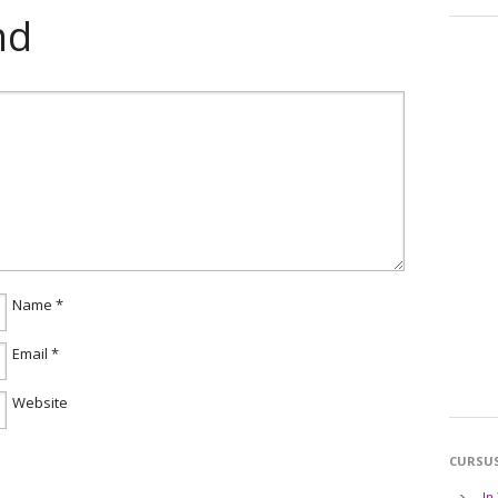
nd
Name
*
Email
*
Website
CURSU
In