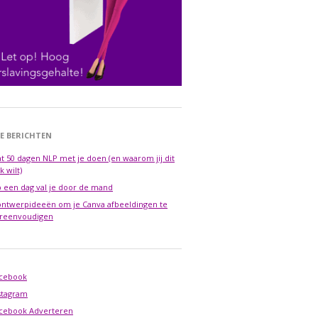
E BERICHTEN
t 50 dagen NLP met je doen (en waarom jij dit
k wilt)
 een dag val je door de mand
ontwerpideeën om je Canva afbeeldingen te
reenvoudigen
cebook
stagram
cebook Adverteren