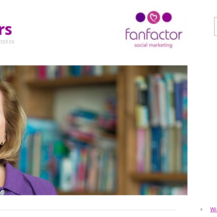
ers
EER EN
Wi