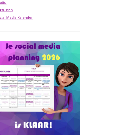
atis!
rsussen
cial Media Kalender