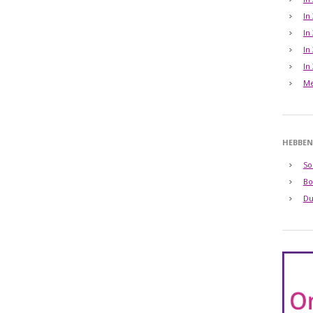
In
In
In
In
Me
HEBBEN
So
Bo
Du