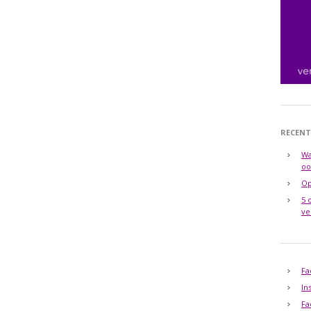
RECENT
Wa
oo
Op
5 
ve
Fa
In
Fa