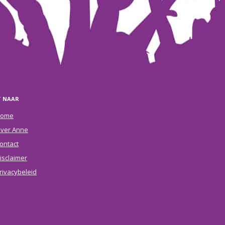
T NAAR
ome
ver Anne
ontact
isclaimer
rivacybeleid