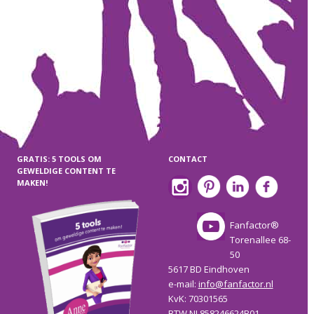
GRATIS: 5 TOOLS OM
CONTACT
GEWELDIGE CONTENT TE
MAKEN!
Fanfactor®
Torenallee 68-
50
5617 BD Eindhoven
e-mail:
info@fanfactor.nl
KvK: 70301565
BTW NL858246624B01