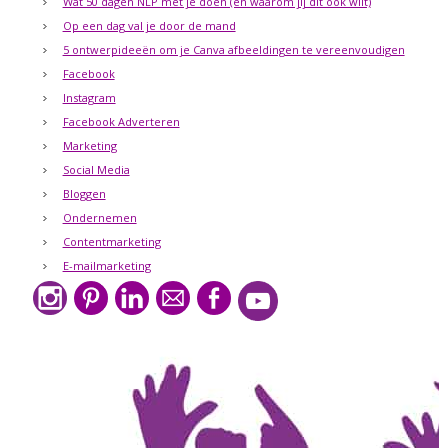
Wat 50 dagen NLP met je doen (en waarom jij dit ook wilt)
Op een dag val je door de mand
5 ontwerpideeën om je Canva afbeeldingen te vereenvoudigen
Facebook
Instagram
Facebook Adverteren
Marketing
Social Media
Bloggen
Ondernemen
Contentmarketing
E-mailmarketing