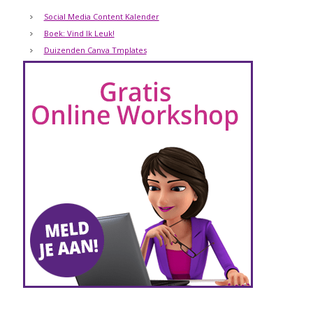
Social Media Content Kalender
Boek: Vind Ik Leuk!
Duizenden Canva Tmplates