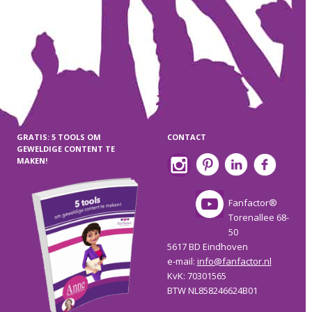
GRATIS: 5 TOOLS OM
CONTACT
GEWELDIGE CONTENT TE
MAKEN!
Fanfactor®
Torenallee 68-
50
5617 BD Eindhoven
e-mail:
info@fanfactor.nl
KvK: 70301565
BTW NL858246624B01