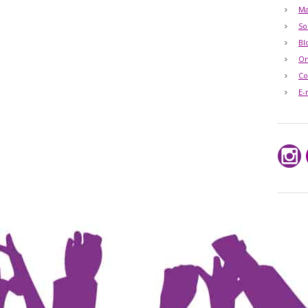
Ma
So
Bl
O
Co
E-