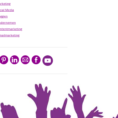
rketing
cial Media
oggen
ndernemen
ntentmarketing
mailmarketing