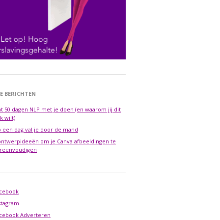
E BERICHTEN
t 50 dagen NLP met je doen (en waarom jij dit
k wilt)
 een dag val je door de mand
ontwerpideeën om je Canva afbeeldingen te
reenvoudigen
cebook
stagram
cebook Adverteren