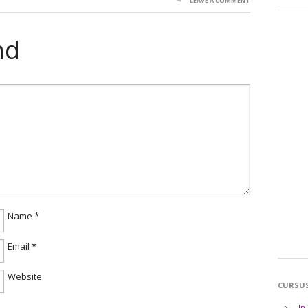
LEAVE A COMMENT
nd
Name
*
Email
*
Website
CURSU
In