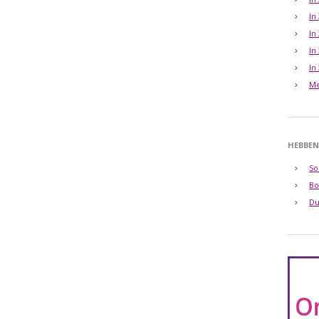
In
In
In
In
Me
HEBBEN
So
Bo
Du