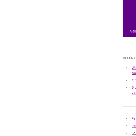
RECENT
Wa
oo
Op
5 
ve
Fa
In
Fa