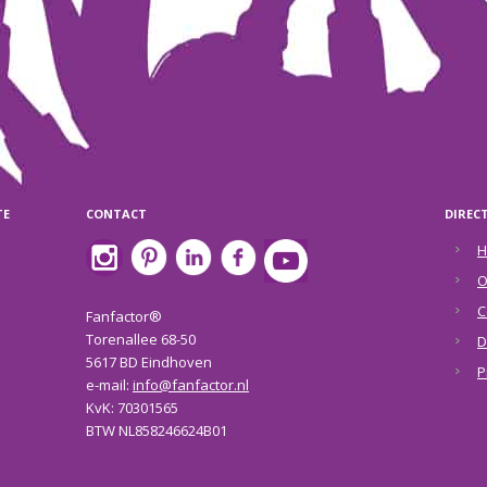
TE
CONTACT
DIREC
H
O
C
Fanfactor®
Torenallee 68-50
D
5617 BD Eindhoven
P
e-mail:
info@fanfactor.nl
KvK: 70301565
BTW NL858246624B01