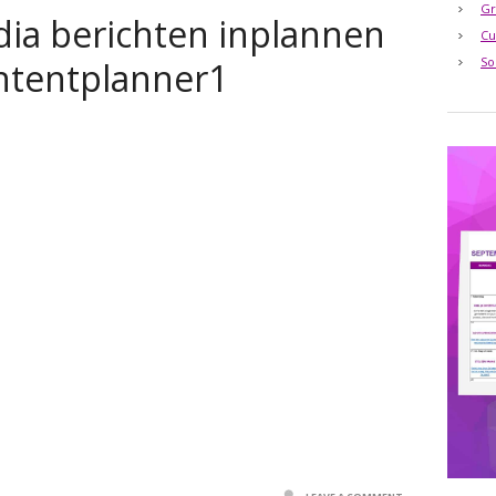
Gr
dia berichten inplannen
Cu
So
ntentplanner1