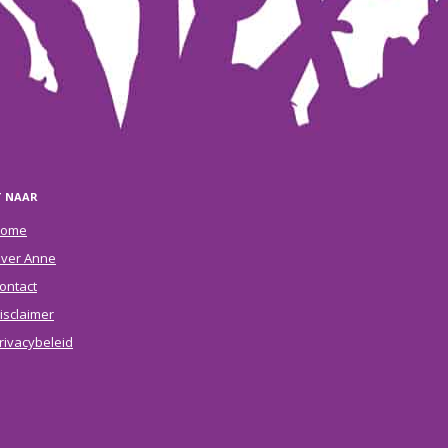
T NAAR
ome
ver Anne
ontact
isclaimer
rivacybeleid