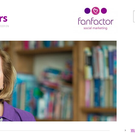
ers
EER EN
Wi