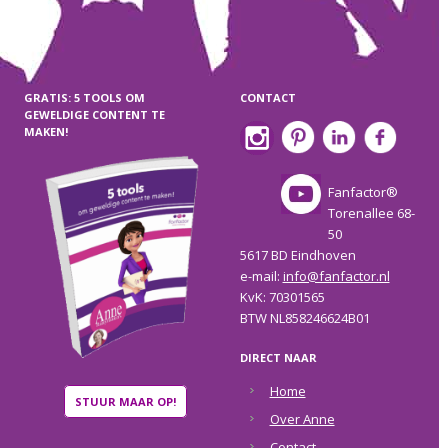
GRATIS: 5 TOOLS OM
CONTACT
GEWELDIGE CONTENT TE
MAKEN!
Fanfactor®
Torenallee 68-
50
5617 BD Eindhoven
e-mail:
info@fanfactor.nl
KvK: 70301565
BTW NL858246624B01
DIRECT NAAR
Home
STUUR MAAR OP!
Over Anne
Contact