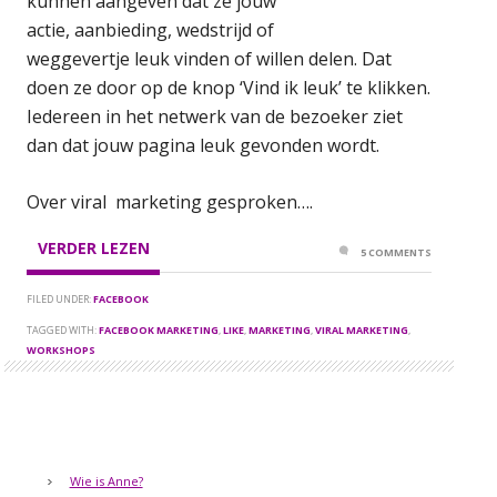
kunnen aangeven dat ze jouw
actie, aanbieding, wedstrijd of
weggevertje leuk vinden of willen delen. Dat
doen ze door op de knop ‘Vind ik leuk’ te klikken.
Iedereen in het netwerk van de bezoeker ziet
dan dat jouw pagina leuk gevonden wordt.
Over viral marketing gesproken….
VERDER LEZEN
5 COMMENTS
FILED UNDER:
FACEBOOK
TAGGED WITH:
FACEBOOK MARKETING
,
LIKE
,
MARKETING
,
VIRAL MARKETING
,
WORKSHOPS
Wie is Anne?