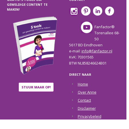
GEWELDIGE CONTENT TE
MAKEN!
Fanfactor®
Torenallee 68-
50
5617 BD Eindhoven
e-mail:
info@fanfactor.nl
KvK: 70301565
BTW NL858246624B01
DIRECT NAAR
Home
STUUR MAAR OP!
Over Anne
Contact
Disclaimer
Privacybeleid