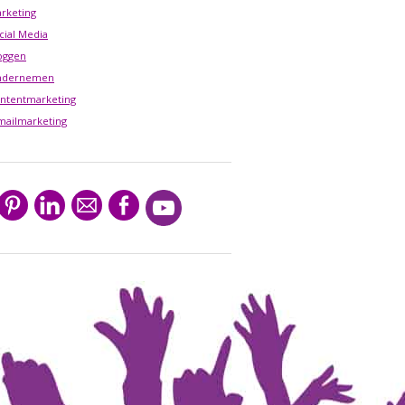
rketing
cial Media
oggen
ndernemen
ntentmarketing
mailmarketing