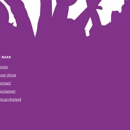
T NAAR
ome
ver Anne
ontact
isclaimer
rivacybeleid