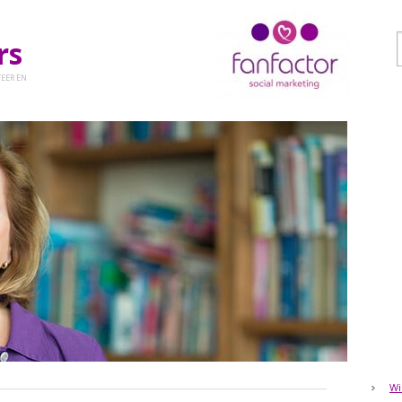
ers
EER EN
Wi