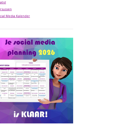
atis!
rsussen
cial Media Kalender