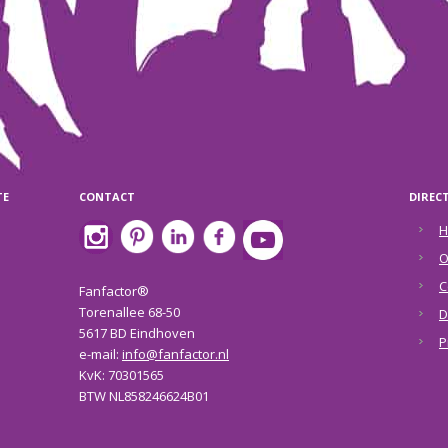
TE
CONTACT
DIREC
H
O
C
Fanfactor®
Torenallee 68-50
D
5617 BD Eindhoven
P
e-mail:
info@fanfactor.nl
KvK: 70301565
BTW NL858246624B01