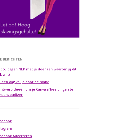
E BERICHTEN
t 50 dagen NLP met je doen (en waarom jij dit
k wilt)
 een dag val je door de mand
ontwerpideeën om je Canva afbeeldingen te
reenvoudigen
cebook
stagram
cebook Adverteren