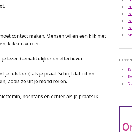
et.
In
In
In
In
 moet contact maken. Mensen willen een klik met
Me
en, klikken verder.
 je lezer. Gemakkelijker en effectiever.
HEBBEN
So
je telefoon) als je praat. Schrijf dat uit en
Bo
en, Zoals ze uit je mond rollen.
Du
niettemin, nochtans en echter als je praat? Ik