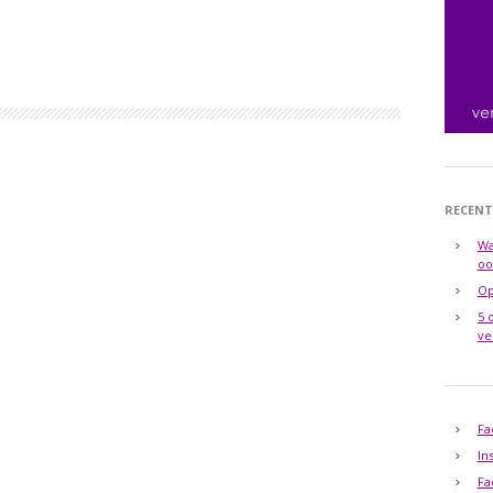
RECENT
Wa
oo
Op
5 
ve
Fa
In
Fa