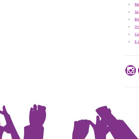
Ma
So
Bl
O
Co
E-