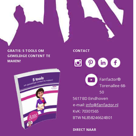
GRATIS: 5 TOOLS OM
CONTACT
GEWELDIGE CONTENT TE
MAKEN!
Fanfactor®
Torenallee 68-
50
5617 BD Eindhoven
e-mail:
info@fanfactor.nl
KvK: 70301565
BTW NL858246624B01
DIRECT NAAR