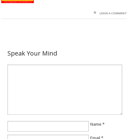
LEAVE A COMMENT
Speak Your Mind
Name
*
Email
*