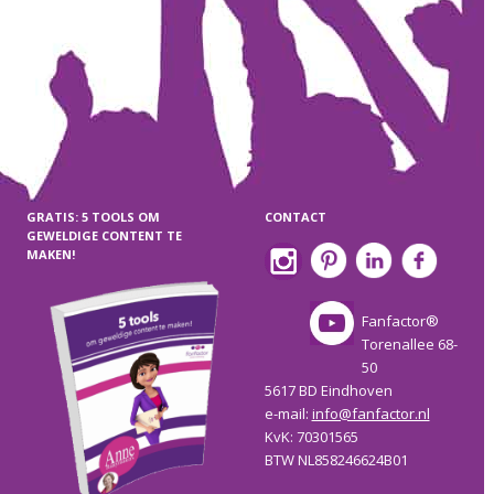
GRATIS: 5 TOOLS OM
CONTACT
GEWELDIGE CONTENT TE
MAKEN!
Fanfactor®
Torenallee 68-
50
5617 BD Eindhoven
e-mail:
info@fanfactor.nl
KvK: 70301565
BTW NL858246624B01