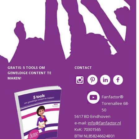
GRATIS: 5 TOOLS OM
CONTACT
GEWELDIGE CONTENT TE
MAKEN!
Fanfactor®
Torenallee 68-
50
5617 BD Eindhoven
e-mail:
info@fanfactor.nl
KvK: 70301565
BTW NL858246624B01