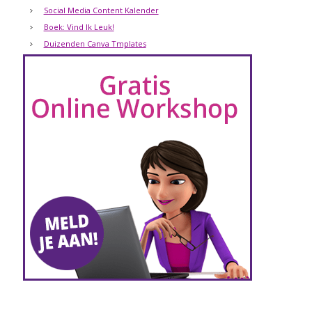
Social Media Content Kalender
Boek: Vind Ik Leuk!
Duizenden Canva Tmplates