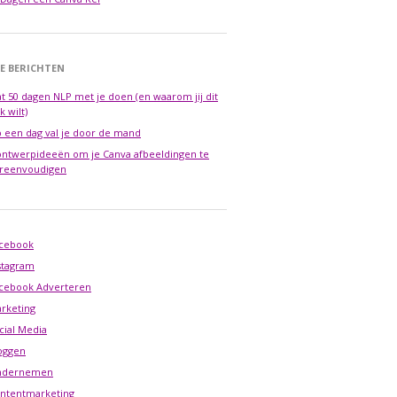
E BERICHTEN
t 50 dagen NLP met je doen (en waarom jij dit
k wilt)
 een dag val je door de mand
ontwerpideeën om je Canva afbeeldingen te
reenvoudigen
cebook
stagram
cebook Adverteren
rketing
cial Media
oggen
ndernemen
ntentmarketing