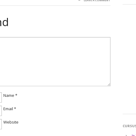
LEAVE A COMMENT
nd
Name
*
Email
*
Website
CURSU
In