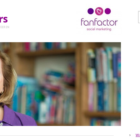
ers
EER EN
Wi