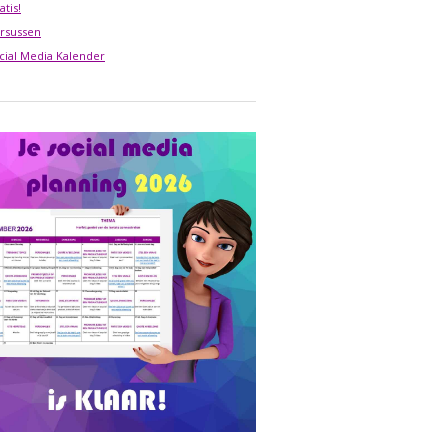
atis!
rsussen
cial Media Kalender