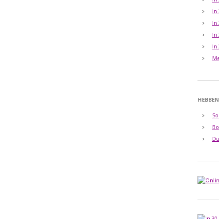
In
In
In
In
Me
HEBBEN
So
Bo
Du