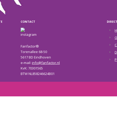
TE
CONTACT
DIREC
H
O
C
Fanfactor®
Torenallee 68-50
D
5617 BD Eindhoven
P
e-mail:
info@fanfactor.nl
KvK: 70301565
BTW NL858246624B01