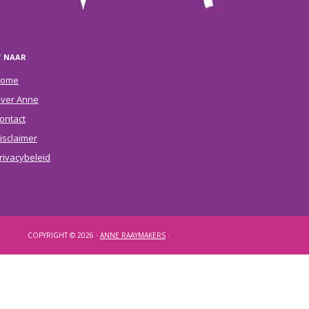
T NAAR
ome
ver Anne
ontact
isclaimer
rivacybeleid
COPYRIGHT © 2026 ·
ANNE RAAYMAKERS
·