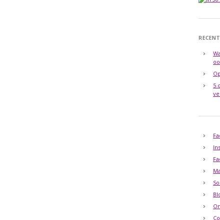
RECENT
Wa
oo
Op
5 
ve
Fa
In
Fa
Ma
So
Bl
O
Co