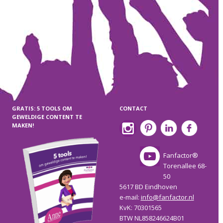
GRATIS: 5 TOOLS OM
CONTACT
GEWELDIGE CONTENT TE
MAKEN!
Fanfactor®
Torenallee 68-
50
5617 BD Eindhoven
e-mail:
info@fanfactor.nl
KvK: 70301565
BTW NL858246624B01