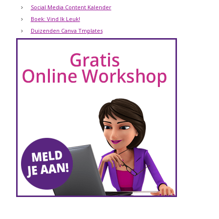
Social Media Content Kalender
Boek: Vind Ik Leuk!
Duizenden Canva Tmplates