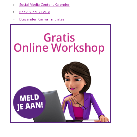
Social Media Content Kalender
Boek: Vind Ik Leuk!
Duizenden Canva Tmplates