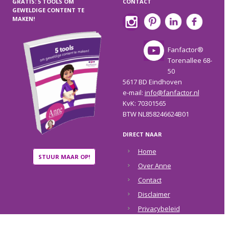
GRATIS: 5 TOOLS OM
CONTACT
GEWELDIGE CONTENT TE
MAKEN!
Fanfactor®
Torenallee 68-
50
5617 BD Eindhoven
e-mail:
info@fanfactor.nl
KvK: 70301565
BTW NL858246624B01
DIRECT NAAR
Home
STUUR MAAR OP!
Over Anne
Contact
Disclaimer
Privacybeleid