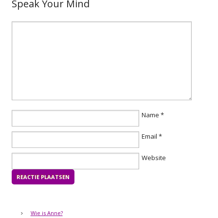
Speak Your Mind
Name
*
Email
*
Website
Wie is Anne?